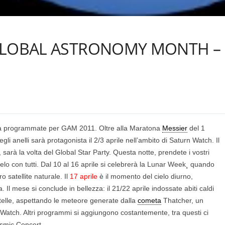
 GLOBAL ASTRONOMY MONTH – 1
già programmate per GAM 2011. Oltre alla Maratona
Messier
del 1
gli anelli sarà protagonista il 2/3 aprile nell’ambito di Saturn Watch. Il
, sarà la volta del Global Star Party. Questa notte, prendete i vostri
ielo con tutti. Dal 10 al 16 aprile si celebrerà la Lunar Week¸ quando
ro satellite naturale. Il
17 aprile
è il momento del cielo diurno,
a. Il mese si conclude in bellezza: il 21/22 aprile indossate abiti caldi
 stelle, aspettando le meteore generate dalla
cometa
Thatcher, un
 Watch. Altri programmi si aggiungono costantemente, tra questi ci
smic Concert.