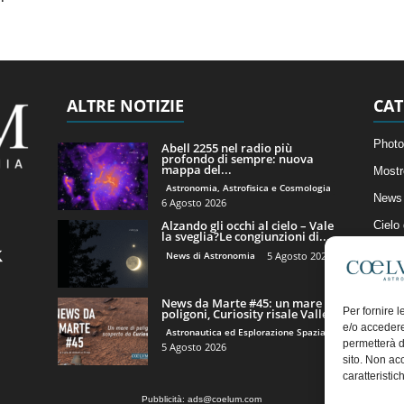
ALTRE NOTIZIE
CAT
Photo
Abell 2255 nel radio più
profondo di sempre: nuova
mappa del...
Mostr
Astronomia, Astrofisica e Cosmologia
News 
6 Agosto 2026
Alzando gli occhi al cielo – Vale
Cielo
la sveglia?Le congiunzioni di...
Astro
News di Astronomia
5 Agosto 2026
Artico
News da Marte #45: un mare di
Il Bl
Per fornire 
poligoni, Curiosity risale Valle...
e/o accedere
Astronautica ed Esplorazione Spaziale
permetterà d
5 Agosto 2026
sito. Non ac
caratteristic
Pubblicità:
ads@coelum.com