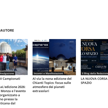
'AUTORE
Divulgazione
Incontri e Manifestazioni
Il Blog della Redazion
IV Campionati
Al via la nona edizione del
LA NUOVA CORSA
Chianti Topics: focus sulle
SPAZIO
aL'edizione 2026:
atmosfere dei pianeti
i Monza e l'evento
extrasolari
organizzato a
gno presso la
ticana dal
.