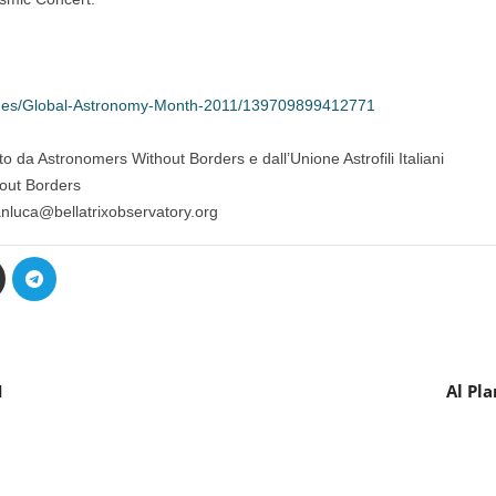
ages/Global-Astronomy-Month-2011/139709899412771
to da Astronomers Without Borders e dall’Unione Astrofili Italiani
hout Borders
ianluca@bellatrixobservatory.org
1
Al Pl