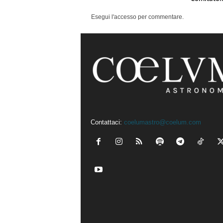
Esegui l'accesso per commentare.
Contattaci:
coelumastro@coelum.com