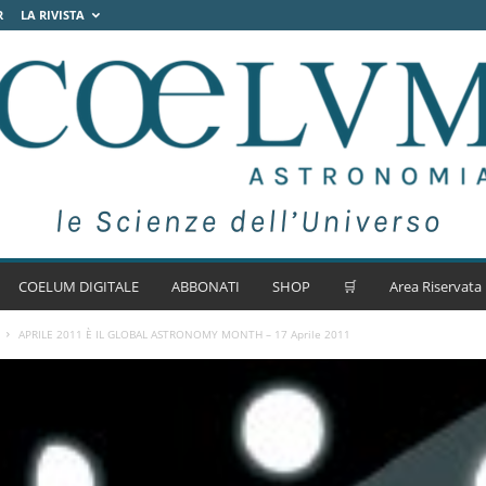
R
LA RIVISTA
COELUM DIGITALE
ABBONATI
SHOP
🛒
Area Riservata
APRILE 2011 È IL GLOBAL ASTRONOMY MONTH – 17 Aprile 2011