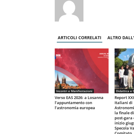
ARTICOLI CORRELATI
ALTRO DALL
Incontri e Manifestazioni
Didattica e 
Verso EAS 2026: a Losanna
Report XX
l’appuntamento con
Italiani di
l’astronomia europea
Astronomi
la finale d
post-gara 
inizio giu
Specola Va
Comitato..