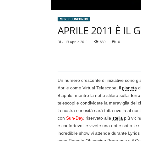
MOSTRE E INCONTRI
APRILE 2011 È IL
Di
-
13 Aprile 2011
859
0
Un numero crescente di iniziative sono 
Aprile come Virtual Telescope, il
pianeta
de
9 aprile, mentre la notte sfilerà sulla
Terra
telescopi e condividete la meraviglia del c
la nostra curiosità sarà tutta rivolta al nost
con
Sun-Day
, riservato alla
stella
più vicin
e confortevoli e vivete una notte sotto le
incredibile show vi attende durante Lyrids
sono Remote Observing Programs e il Co