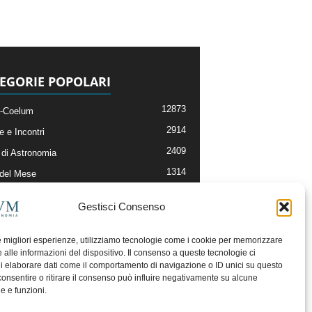
EGORIE POPOLARI
12873
-Coelum
2914
e e Incontri
2409
di Astronomia
1314
 del Mese
365
nomia, Astrofisica e Cosmologia
Gestisci Consenso
268
li e Risorse On-Line
192
og della Redazione
le migliori esperienze, utilizziamo tecnologie come i cookie per memorizzare
 alle informazioni del dispositivo. Il consenso a queste tecnologie ci
i elaborare dati come il comportamento di navigazione o ID unici su questo
consentire o ritirare il consenso può influire negativamente su alcune
he e funzioni.