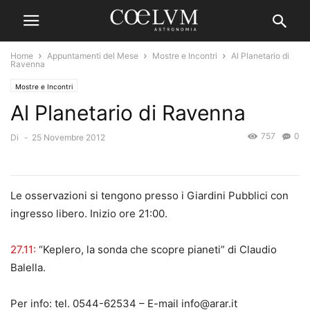
Home
Appuntamenti del Mese
Mostre e Incontri
Al Planetario di
Ravenna
Mostre e Incontri
Al Planetario di Ravenna
757
0
Di
-
25 Novembre 2012
Le osservazioni si tengono presso i Giardini Pubblici con
ingresso libero. Inizio ore 21:00.
27.11:
“Keplero, la sonda che scopre pianeti” di Claudio
Balella.
Per info: tel. 0544-62534 – E-mail info@arar.it