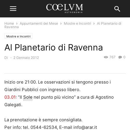
Home
Appuntamenti del Mese
Mostre e Incontri
Al Planetario di
Ravenna
Mostre e Incontri
Al Planetario di Ravenna
767
0
Di
-
2 Gennaio 2012
Inizio ore 21:00. Le osservazioni si tengono presso i
Giardini Pubblici con ingresso libero.
03.01
: “Il
Sole
nel punto più vicino” a cura di Agostino
Galegati.
La prenotazione è sempre consigliata.
Per info: tel. 0544-62534, E-mail info@arar.it