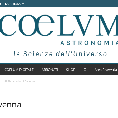
R
LA RIVISTA
COELUM DIGITALE
ABBONATI
SHOP
🛒
Area Riservata
Al Planetario di Ravenna
avenna