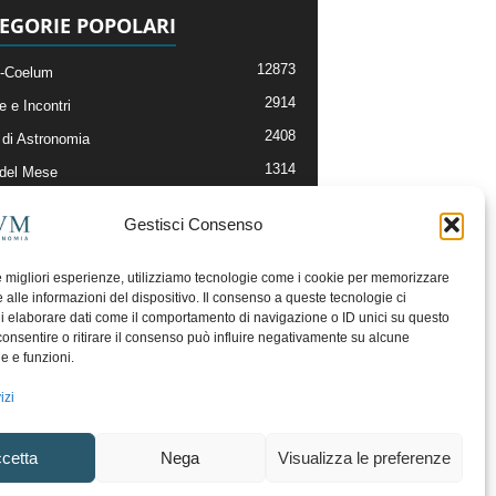
EGORIE POPOLARI
12873
-Coelum
2914
e e Incontri
2408
di Astronomia
1314
 del Mese
364
nomia, Astrofisica e Cosmologia
Gestisci Consenso
268
li e Risorse On-Line
192
og della Redazione
le migliori esperienze, utilizziamo tecnologie come i cookie per memorizzare
 alle informazioni del dispositivo. Il consenso a queste tecnologie ci
i elaborare dati come il comportamento di navigazione o ID unici su questo
consentire o ritirare il consenso può influire negativamente su alcune
he e funzioni.
izi
cetta
Nega
Visualizza le preferenze