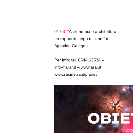
n
o
m
i
a
01.03:
“Astronomia e architettura:
un rapporto lungo millenni” di
Agostino Galegati.
Per info: tel. 0544.62534 –
info@arar.it – www.arar.it
www.racine.ra.it/planet