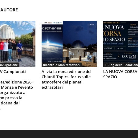
'AUTORE
Divulgazione
Incontri e Manifestazioni
Il Blog della Redazion
IV Campionati
Al via la nona edizione del
LA NUOVA CORSA
Chianti Topics: focus sulle
SPAZIO
aL'edizione 2026:
atmosfere dei pianeti
i Monza e l'evento
extrasolari
organizzato a
gno presso la
ticana dal
.