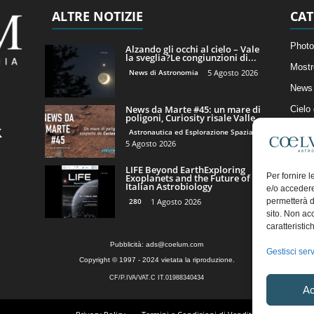
ALTRE NOTIZIE
CAT
Photo
Alzando gli occhi al cielo – Vale
la sveglia?Le congiunzioni di...
Mostr
News di Astronomia
5 Agosto 2026
News 
News da Marte #45: un mare di
Cielo
poligoni, Curiosity risale Valle...
Astro
Astronautica ed Esplorazione Spaziale
5 Agosto 2026
Artico
LIFE Beyond EarthExploring
Il Bl
Per fornire 
Exoplanets and the Future of
Italian Astrobiology
e/o accedere
280
1 Agosto 2026
permetterà d
sito. Non ac
caratteristic
Pubblicità:
ads@coelum.com
Gestisci serv
Copyright © 1997 - 2024 vietata la riproduzione.
CF/P.IVA/VAT.C IT.01988340434
Ac