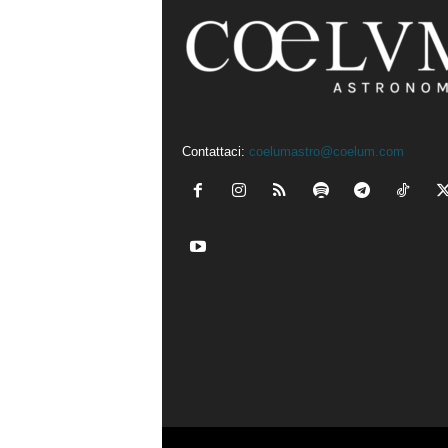
Contattaci:
coelumastro@coelum.com