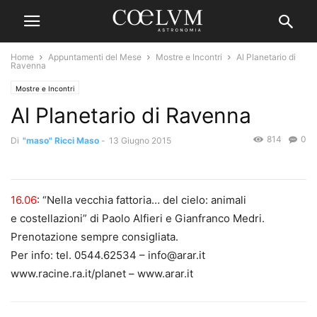
Home
Appuntamenti del Mese
Mostre e Incontri
Al Planetario di
Ravenna
Mostre e Incontri
Al Planetario di Ravenna
814
0
Di
"maso" Ricci Maso
-
13 Giugno 2015
16.06
: “Nella vecchia fattoria… del cielo: animali
e costellazioni” di Paolo Alfieri e Gianfranco Medri.
Prenotazione sempre consigliata.
Per info: tel. 0544.62534 – info@arar.it
www.racine.ra.it/planet – www.arar.it