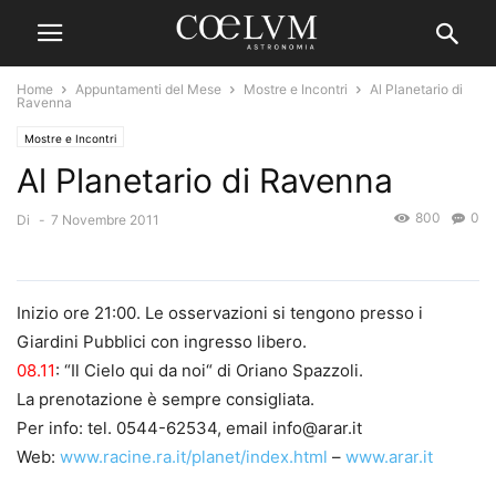
Home
Appuntamenti del Mese
Mostre e Incontri
Al Planetario di
Ravenna
Mostre e Incontri
Al Planetario di Ravenna
800
0
Di
-
7 Novembre 2011
Inizio ore 21:00. Le osservazioni si tengono presso i
Giardini Pubblici con ingresso libero.
08.11
: “Il Cielo qui da noi“ di Oriano Spazzoli.
La prenotazione è sempre consigliata.
Per info: tel. 0544-62534, email info@arar.it
Web:
www.racine.ra.it/planet/index.html
–
www.arar.it