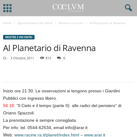
Home
Appuntamenti del Mese
Mostre e Incontri
Al Planetario di Ravenna
MOSTRE E INCONTRI
Al Planetario di Ravenna
Di
-
3 Ottobre 2011
815
0
Inizio ore 21:30. Le osservazioni si tengono presso i Giardini
Pubblici con ingresso libero.
04.10
: “Il Cielo e il tempo (parte II): alle radici del pensiero“ di
Oriano Spazzoli.
La prenotazione è sempre consigliata.
Per info: tel. 0544-62534, email info@arar.it
Web:
www.racine.ra.it/planet/index.html
–
www.arar.it