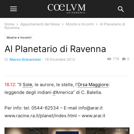
Home
Appuntamenti del Mese
Mostre e Incontri
Al Planetario di
Ravenna
Mostre e Incontri
Al Planetario di Ravenna
776
0
Di
Marco Grisostomi
-
16 Dicembre 2012
18.12
: “Il
Sole
, le aurore, le stelle, l’
Orsa Maggiore
:
leggende degli indiani
d
’America” di C. Balella.
Per info: tel. 0544-62534 – E-mail info@arar.it
www.racine.ra.it/planet/index.html – www.arar.it