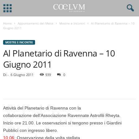
Home
Appuntamenti del Mese
Mostre e Incontri
Al Planetario di Ravenna – 10
Giugno 2011
MOSTRE E INCONTRI
Al Planetario di Ravenna – 10
Giugno 2011
Di
-
6 Giugno 2011
939
0
Attività del Planetario di Ravenna con la
collaborazione dell’Associazione Ravennate Astrofili Rheyta.
Inizio ore 21.00. Le osservazioni si tengono presso i Giardini
Pubblici con ingresso libero.
10.06
: Osservazione della volta stellata.