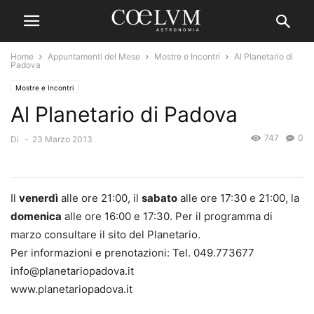
Home
Appuntamenti del Mese
Mostre e Incontri
Al Planetario di
Padova
Mostre e Incontri
Al Planetario di Padova
747
0
Di
-
23 Marzo 2013
Il
venerdì
alle ore 21:00, il
sabato
alle ore 17:30 e 21:00, la
domenica
alle ore 16:00 e 17:30. Per il programma di
marzo consultare il sito del Planetario.
Per informazioni e prenotazioni: Tel. 049.773677
info@planetariopadova.it
www.planetariopadova.it