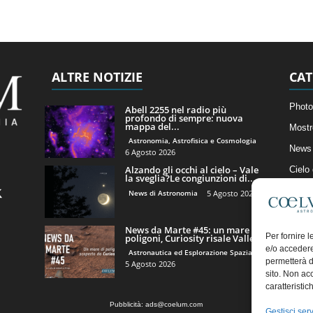
ALTRE NOTIZIE
CAT
Photo
Abell 2255 nel radio più
profondo di sempre: nuova
mappa del...
Mostr
Astronomia, Astrofisica e Cosmologia
News 
6 Agosto 2026
Alzando gli occhi al cielo – Vale
Cielo
la sveglia?Le congiunzioni di...
Astro
News di Astronomia
5 Agosto 2026
Artico
News da Marte #45: un mare di
Il Bl
Per fornire 
poligoni, Curiosity risale Valle...
e/o accedere
Astronautica ed Esplorazione Spaziale
permetterà d
5 Agosto 2026
sito. Non ac
caratteristic
Pubblicità:
ads@coelum.com
Gestisci serv