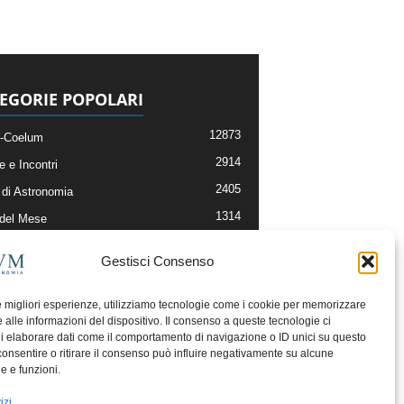
EGORIE POPOLARI
12873
-Coelum
2914
e e Incontri
2405
di Astronomia
1314
 del Mese
365
nomia, Astrofisica e Cosmologia
Gestisci Consenso
268
li e Risorse On-Line
192
og della Redazione
le migliori esperienze, utilizziamo tecnologie come i cookie per memorizzare
 alle informazioni del dispositivo. Il consenso a queste tecnologie ci
i elaborare dati come il comportamento di navigazione o ID unici su questo
consentire o ritirare il consenso può influire negativamente su alcune
he e funzioni.
izi