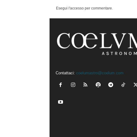
Esegui l'accesso per commentare.
Contattaci:
coelumastro@coelum.com