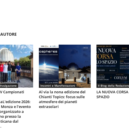
'AUTORE
Divulgazione
Incontri e Manifestazioni
Il Blog della Redazion
IV Campionati
Al via la nona edizione del
LA NUOVA CORSA
Chianti Topics: focus sulle
SPAZIO
aL'edizione 2026:
atmosfere dei pianeti
i Monza e l'evento
extrasolari
organizzato a
gno presso la
ticana dal
.