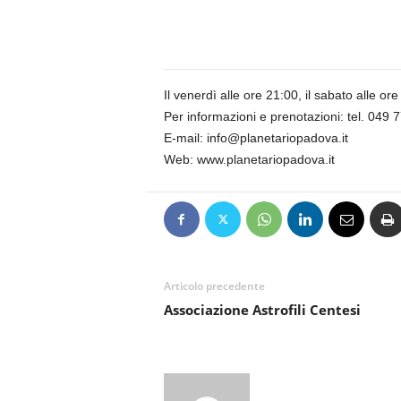
n
o
m
i
a
Il venerdì alle ore 21:00, il sabato alle o
Per informazioni e prenotazioni: tel. 049
E-mail: info@planetariopadova.it
Web: www.planetariopadova.it
Articolo precedente
Associazione Astrofili Centesi