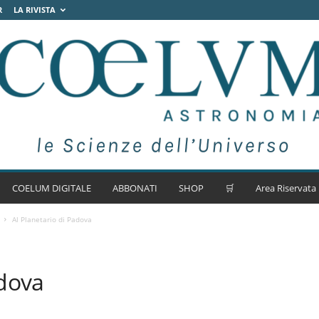
R
LA RIVISTA
COELUM DIGITALE
ABBONATI
SHOP
🛒
Area Riservata
Al Planetario di Padova
adova