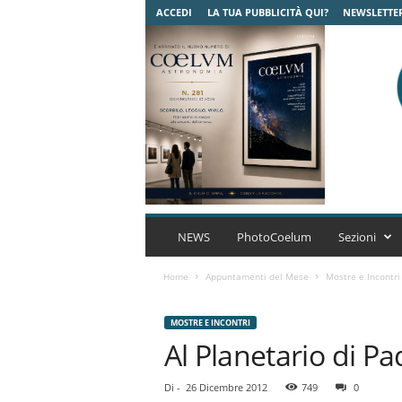
ACCEDI
LA TUA PUBBLICITÀ QUI?
NEWSLETTE
C
o
NEWS
PhotoCoelum
Sezioni
e
l
Home
Appuntamenti del Mese
Mostre e Incontri
u
m
MOSTRE E INCONTRI
A
Al Planetario di P
s
t
r
Di
-
26 Dicembre 2012
749
0
o