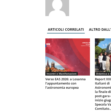
ARTICOLI CORRELATI
ALTRO DALL
Incontri e Manifestazioni
Didattica e 
Verso EAS 2026: a Losanna
Report XX
l’appuntamento con
Italiani di
l’astronomia europea
Astronomi
la finale d
post-gara 
inizio giu
Specola Va
Comitato..