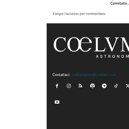
Comitato..
Esegui l'accesso per commentare.
Contattaci:
coelumastro@coelum.com