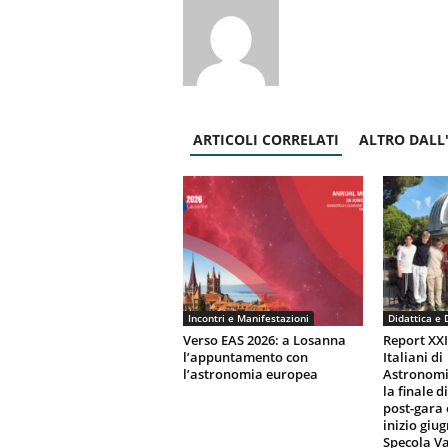
ARTICOLI CORRELATI
ALTRO DALL
Incontri e Manifestazioni
Didattica e 
Verso EAS 2026: a Losanna
Report XX
l’appuntamento con
Italiani di
l’astronomia europea
Astronomi
la finale d
post-gara 
inizio giu
Specola Va