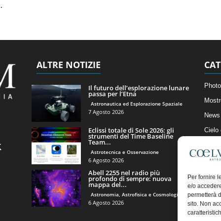
.
ALTRE NOTIZIE
CAT
Photo
Il futuro dell’esplorazione lunare
passa per l’Etna
Mostr
Astronautica ed Esplorazione Spaziale
7 Agosto 2026
News 
Eclissi totale di Sole 2026: gli
Cielo
strumenti del Time Baseline
Team...
Astro
Astrotecnica e Osservazione
Artico
6 Agosto 2026
Abell 2255 nel radio più
Il Bl
Per fornire 
profondo di sempre: nuova
mappa del...
e/o accedere
Astronomia, Astrofisica e Cosmologia
permetterà d
6 Agosto 2026
sito. Non ac
caratteristic