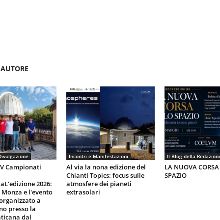
'AUTORE
Divulgazione
Incontri e Manifestazioni
Il Blog della Redazion
IV Campionati
Al via la nona edizione del
LA NUOVA CORSA
Chianti Topics: focus sulle
SPAZIO
aL'edizione 2026:
atmosfere dei pianeti
i Monza e l'evento
extrasolari
organizzato a
gno presso la
ticana dal