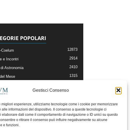
EGORIE POPOLARI
12873
-Coelum
2914
e e Incontri
2410
di Astronomia
1315
 del Mese
365
nomia, Astrofisica e Cosmologia
Gestisci Consenso
268
li e Risorse On-Line
192
og della Redazione
le migliori esperienze, utilizziamo tecnologie come i cookie per memorizzare
 alle informazioni del dispositivo. Il consenso a queste tecnologie ci
i elaborare dati come il comportamento di navigazione o ID unici su questo
consentire o ritirare il consenso può influire negativamente su alcune
he e funzioni.