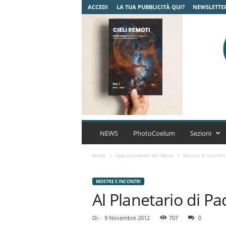
ACCEDI
LA TUA PUBBLICITÀ QUI?
NEWSLETTE
C
o
NEWS
PhotoCoelum
Sezioni
e
l
Home
Appuntamenti del Mese
Mostre e Incontri
u
m
MOSTRE E INCONTRI
A
Al Planetario di P
s
t
r
Di
-
9 Novembre 2012
707
0
o