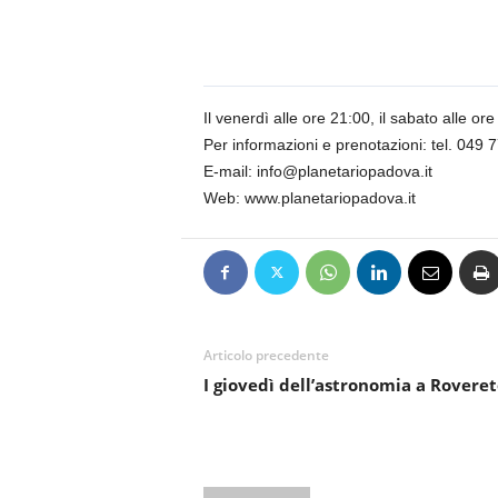
n
o
m
i
a
Il venerdì alle ore 21:00, il sabato alle o
Per informazioni e prenotazioni: tel. 049
E-mail: info@planetariopadova.it
Web: www.planetariopadova.it
Articolo precedente
I giovedì dell’astronomia a Roveret