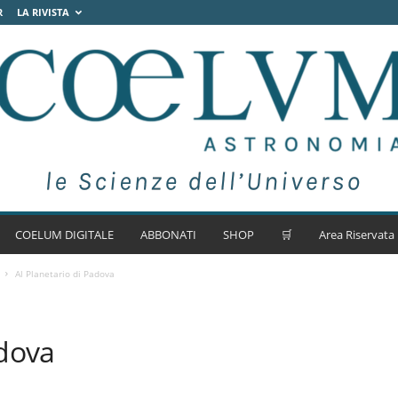
R
LA RIVISTA
COELUM DIGITALE
ABBONATI
SHOP
🛒
Area Riservata
Al Planetario di Padova
adova