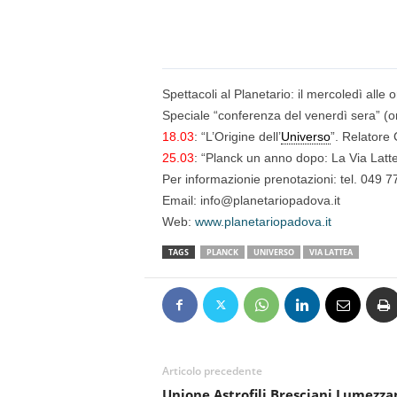
n
o
m
i
a
Spettacoli al Planetario: il mercoledì alle 
Speciale “conferenza del venerdì sera” (o
18.03
: “L’Origine dell’
Universo
”. Relatore
25.03
: “Planck un anno dopo: La Via Latte
Per informazionie prenotazioni: tel. 049 
Email: info@planetariopadova.it
Web:
www.planetariopadova.it
TAGS
PLANCK
UNIVERSO
VIA LATTEA
Articolo precedente
Unione Astrofili Bresciani Lumezza