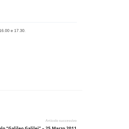
 16.00 e 17.30.
Articolo successivo
olo “Galileo Galilei” – 25 Marzo 2011