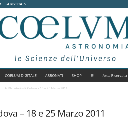
R
LA RIVISTA
COELUM DIGITALE
ABBONATI
SHOP
🛒
Area Riservata
Al Planetario di Padova – 18 e 25 Marzo 2011
adova – 18 e 25 Marzo 2011