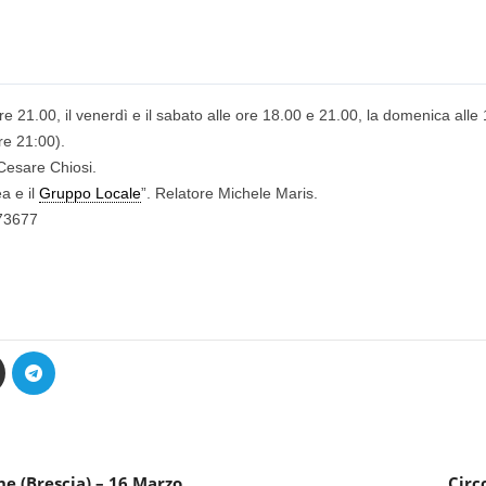
ore 21.00, il venerdì e il sabato alle ore 18.00 e 21.00, la domenica alle
re 21:00).
 Cesare Chiosi.
a e il
Gruppo Locale
”. Relatore Michele Maris.
773677
ne (Brescia) – 16 Marzo
Circ