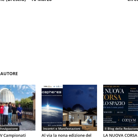
'AUTORE
Divulgazione
Incontri e Manifestazioni
Il Blog della Redazion
IV Campionati
Al via la nona edizione del
LA NUOVA CORSA