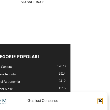
VIAGGI LUNARI
EGORIE POPOLARI
12873
-Coelum
2914
e e Incontri
2412
di Astronomia
1315
 del Mese
365
nomia, Astrofisica e Cosmologia
Gestisci Consenso
268
li e Risorse On-Line