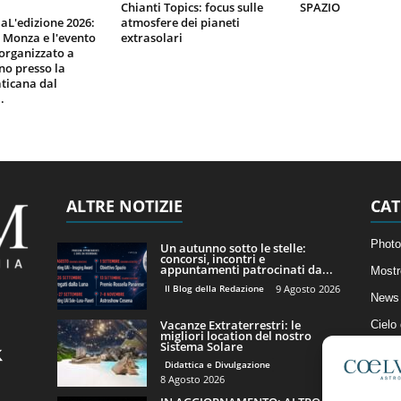
Chianti Topics: focus sulle
SPAZIO
aL'edizione 2026:
atmosfere dei pianeti
i Monza e l'evento
extrasolari
organizzato a
gno presso la
ticana dal
.
ALTRE NOTIZIE
CAT
Photo
Un autunno sotto le stelle:
concorsi, incontri e
appuntamenti patrocinati da...
Mostr
Il Blog della Redazione
9 Agosto 2026
News 
Vacanze Extraterrestri: le
Cielo
migliori location del nostro
Sistema Solare
Astro
Didattica e Divulgazione
Artico
8 Agosto 2026