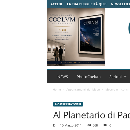
ACCEDI
LA TUA PUBBLICITÀ QUI?
NEWSLETTE
C
o
NEWS
PhotoCoelum
Sezioni
e
l
Home
Appuntamenti del Mese
Mostre e Incontri
u
m
MOSTRE E INCONTRI
A
Al Planetario di P
s
t
r
Di
-
10 Marzo 2011
868
0
o