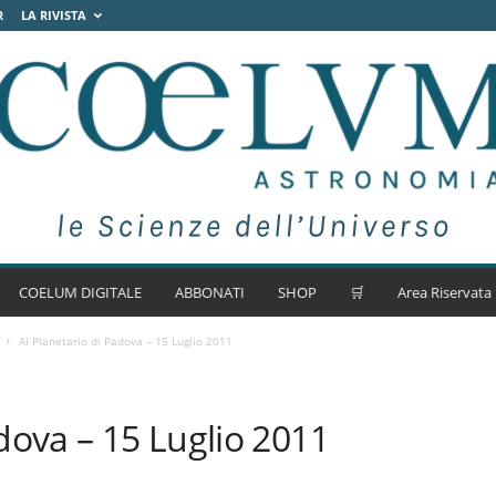
R
LA RIVISTA
COELUM DIGITALE
ABBONATI
SHOP
🛒
Area Riservata
Al Planetario di Padova – 15 Luglio 2011
adova – 15 Luglio 2011