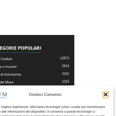
EGORIE POPOLARI
12873
-Coelum
2914
e e Incontri
2411
di Astronomia
1315
 del Mese
365
nomia, Astrofisica e Cosmologia
Gestisci Consenso
268
li e Risorse On-Line
192
og della Redazione
le migliori esperienze, utilizziamo tecnologie come i cookie per memorizzare
 alle informazioni del dispositivo. Il consenso a queste tecnologie ci