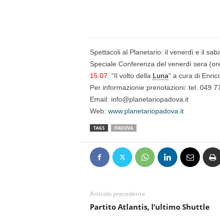
n
o
m
i
a
Spettacoli al Planetario: il venerdì e il sa
Speciale Conferenza del venerdì sera (or
15.07
: “Il volto della
Luna
” a cura di Enri
Per informazionie prenotazioni: tel. 049 
Email: info@planetariopadova.it
Web:
www.planetariopadova.it
TAGS
PADOVA
Articolo precedente
Partito Atlantis, l’ultimo Shuttle