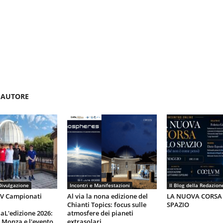
'AUTORE
Divulgazione
Incontri e Manifestazioni
Il Blog della Redazion
IV Campionati
Al via la nona edizione del
LA NUOVA CORSA
Chianti Topics: focus sulle
SPAZIO
aL'edizione 2026:
atmosfere dei pianeti
i Monza e l'evento
extrasolari