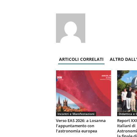
ARTICOLI CORRELATI
ALTRO DALL
Incontri e Manifestazioni
Didattica e 
Verso EAS 2026: a Losanna
Report XX
l’appuntamento con
Italiani di
l’astronomia europea
Astronomi
la finale d