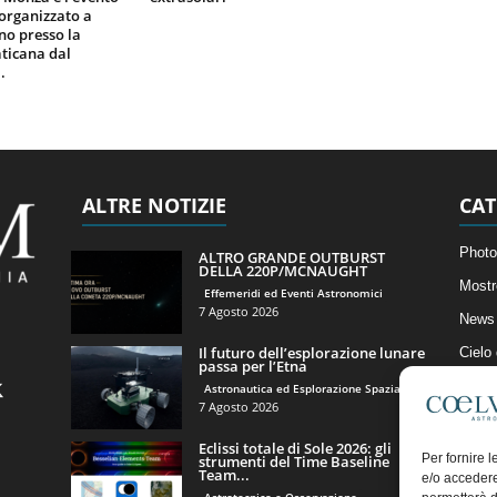
organizzato a
gno presso la
ticana dal
.
ALTRE NOTIZIE
CAT
Photo
ALTRO GRANDE OUTBURST
DELLA 220P/MCNAUGHT
Mostr
Effemeridi ed Eventi Astronomici
7 Agosto 2026
News 
Il futuro dell’esplorazione lunare
Cielo
passa per l’Etna
Astro
Astronautica ed Esplorazione Spaziale
7 Agosto 2026
Artico
Eclissi totale di Sole 2026: gli
Il Bl
Per fornire 
strumenti del Time Baseline
Team...
e/o accedere