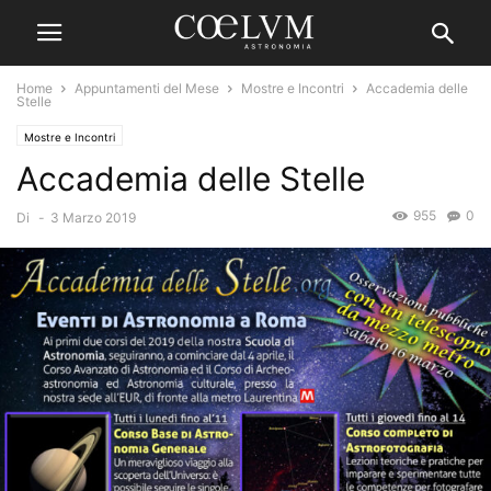
Home
Appuntamenti del Mese
Mostre e Incontri
Accademia delle
Stelle
Mostre e Incontri
Accademia delle Stelle
955
0
Di
-
3 Marzo 2019