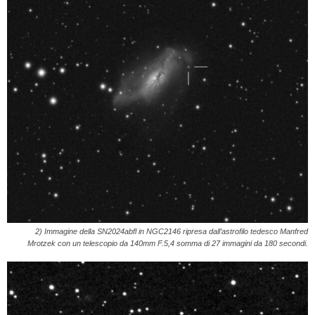
2) Immagine della SN2024abfl in NGC2146 ripresa dall’astrofilo tedesco Manfred
Mrotzek con un telescopio da 140mm F.5,4 somma di 27 immagini da 180 secondi.