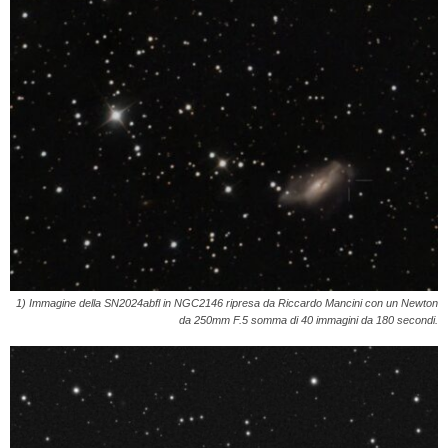
1) Immagine della SN2024abfl in NGC2146 ripresa da Riccardo Mancini con un Newton
da 250mm F.5 somma di 40 immagini da 180 secondi.