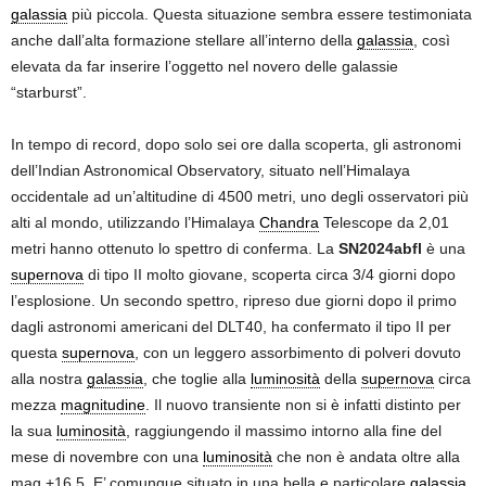
galassia
più piccola. Questa situazione sembra essere testimoniata
anche dall’alta formazione stellare all’interno della
galassia
, così
elevata da far inserire l’oggetto nel novero delle galassie
“starburst”.
In tempo di record, dopo solo sei ore dalla scoperta, gli astronomi
dell’Indian Astronomical Observatory, situato nell’Himalaya
occidentale ad un’altitudine di 4500 metri, uno degli osservatori più
alti al mondo, utilizzando l’Himalaya
Chandra
Telescope da 2,01
metri hanno ottenuto lo spettro di conferma. La
SN2024abfl
è una
supernova
di tipo II molto giovane, scoperta circa 3/4 giorni dopo
l’esplosione. Un secondo spettro, ripreso due giorni dopo il primo
dagli astronomi americani del DLT40, ha confermato il tipo II per
questa
supernova
, con un leggero assorbimento di polveri dovuto
alla nostra
galassia
, che toglie alla
luminosità
della
supernova
circa
mezza
magnitudine
. Il nuovo transiente non si è infatti distinto per
la sua
luminosità
, raggiungendo il massimo intorno alla fine del
mese di novembre con una
luminosità
che non è andata oltre alla
mag.+16,5. E’ comunque situato in una bella e particolare
galassia
,