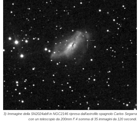
3) Immagine della SN2024abfl in NGC2146 ripresa dall’astrofilo spagnolo Carlos Segarra
con un telescopio da 200mm F.4 somma di 35 immagini da 120 secondi.