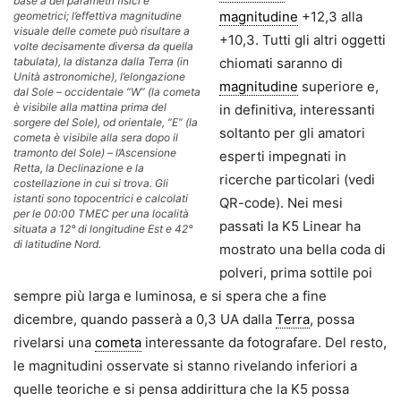
base a dei parametri fisici e
magnitudine
+12,3 alla
geometrici; l’effettiva magnitudine
visuale delle comete può risultare a
+10,3. Tutti gli altri oggetti
volte decisamente diversa da quella
chiomati saranno di
tabulata), la distanza dalla Terra (in
Unità astronomiche), l’elongazione
magnitudine
superiore e,
dal Sole – occidentale “W” (la cometa
è visibile alla mattina prima del
in definitiva, interessanti
sorgere del Sole), od orientale, “E” (la
soltanto per gli amatori
cometa è visibile alla sera dopo il
tramonto del Sole) – l’Ascensione
esperti impegnati in
Retta, la Declinazione e la
ricerche particolari (vedi
costellazione in cui si trova. Gli
istanti sono topocentrici e calcolati
QR-code). Nei mesi
per le 00:00 TMEC per una località
passati la K5 Linear ha
situata a 12° di longitudine Est e 42°
di latitudine Nord.
mostrato una bella coda di
polveri, prima sottile poi
sempre più larga e luminosa, e si spera che a fine
dicembre, quando passerà a 0,3 UA dalla
Terra
, possa
rivelarsi una
cometa
interessante da fotografare. Del resto,
le magnitudini osservate si stanno rivelando inferiori a
quelle teoriche e si pensa addirittura che la K5 possa