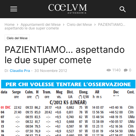
Home
Appuntamenti del Mese
Cielo del Mese
PAZIENTIAMO…
aspettando le due super comete
Cielo del Mese
PAZIENTIAMO… aspettando
le due super comete
1140
0
Di
Claudio Pra
-
30 Novembre 2012