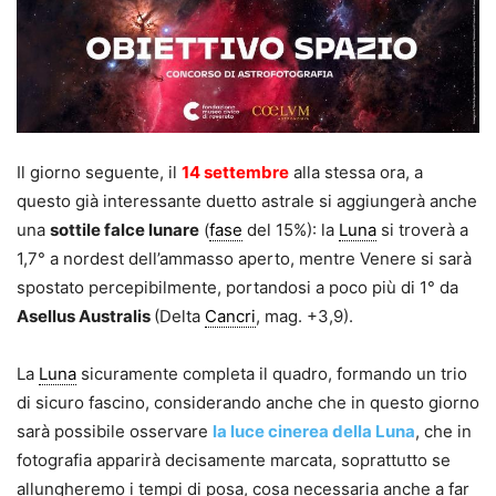
Il giorno seguente, il
14 settembre
alla stessa ora, a
questo già interessante duetto astrale si aggiungerà anche
una
sottile falce lunare
(
fase
del 15%): la
Luna
si troverà a
1,7° a nordest dell’ammasso aperto, mentre Venere si sarà
spostato percepibilmente, portandosi a poco più di 1° da
Asellus Australis
(Delta
Cancri
, mag. +3,9).
La
Luna
sicuramente completa il quadro, formando un trio
di sicuro fascino, considerando anche che in questo giorno
sarà possibile osservare
la
luce cinerea
della Luna
, che in
fotografia apparirà decisamente marcata, soprattutto se
allungheremo i tempi di posa, cosa necessaria anche a far