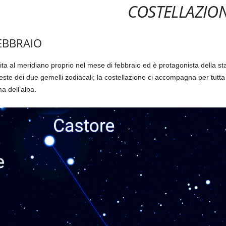
COSTELLAZION
FEBBRAIO
ita al meridiano proprio nel mese di febbraio ed è protagonista della sta
este dei due gemelli zodiacali; la costellazione ci accompagna per tutta 
a dell’alba.