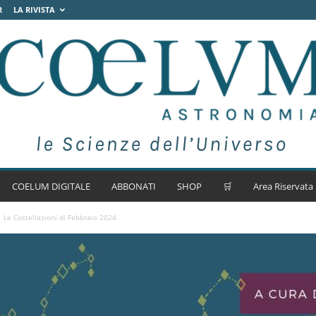
R
LA RIVISTA
COELUM DIGITALE
ABBONATI
SHOP
🛒
Area Riservata
Le Costellazioni di Febbraio 2024