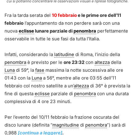
cui si potranno concentrare le osservazioni visuali e riprese fotografiche.
Fra la tarda serata del
10 febbraio
e le prime ore dell’11
febbraio
l’appuntamento da non perdere sarà con una
nuova
eclisse
lunare parziale di
penombra
perfettamente
osservabile in tutte le sue fasi da tutta l’Italia.
Infatti, considerando la
latitudine
di Roma, l’inizio della
penombra
è previsto per le
ore 23:32
con
altezza
della
Luna
di 59°, la
fase
massima la notte successiva alle ore
01:43 con la
Luna
a 56°, mentre alle ore 03:55 dell’11
febbraio col nostro satellite a un’
altezza
di 36° è prevista la
fine di questa
eclisse
parziale di
penombra
con una durata
complessiva di 4 ore 23 minuti.
Per l’evento del 10/11 febbraio la frazione oscurata del
disco lunare (definita “
magnitudine
di
penombra
”) sarà di
0,988
[continua a leggere]
.