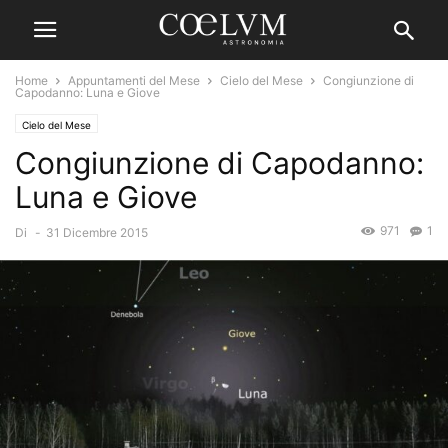
Home
Appuntamenti del Mese
Cielo del Mese
Congiunzione di
Capodanno: Luna e Giove
Cielo del Mese
Congiunzione di Capodanno:
Luna e Giove
971
1
Di
-
31 Dicembre 2015