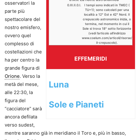
osservatori la
I tempi sono indicati in TMEC (
TU+1); sono calcolati per una
parte più
località a 12° Est e 42° Nord. Il
spettacolare del
crepuscolo astronomico inizia, o
termina, nel momento in cui il
nostro emisfero,
Sole si trova 18° sotto l’orizzonte
(vedi l’articolo all’indi­rizzo
ovvero quel
www.coelum.com/articoli/risorse/
complesso di
il-crepuscolo).
costellazioni che
EFFEMERIDI
ha per centro la
grande figura di
Orione
. Verso la
Luna
metà del mese,
alle 22:30, la
figura del
Sole e Pianeti
“cacciatore” sarà
ancora defilata
verso sudest,
mentre saranno già in meridiano il Toro e, più in basso,