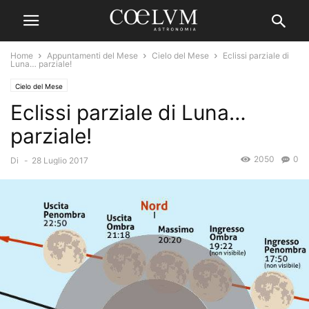
Home
Appuntamenti del Mese
Cielo del Mese
Eclissi parziale di
Luna… parziale!
Cielo del Mese
Eclissi parziale di Luna…
parziale!
2050
0
Di
-
28 Luglio 2017