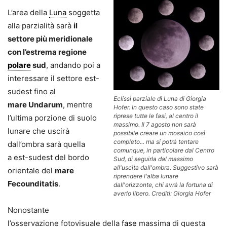
L’area della
Luna
soggetta
alla parzialità sarà
il
settore più meridionale
con l’estrema regione
polare
sud
, andando poi a
interessare il settore est-
sudest fino al
Eclissi parziale di Luna di Giorgia
mare Undarum
, mentre
Hofer. In questo caso sono state
riprese tutte le fasi, al centro il
l’ultima porzione di suolo
massimo. Il 7 agosto non sarà
lunare che uscirà
possibile creare un mosaico così
completo... ma si potrà tentare
dall’ombra sarà quella
comunque, in particolare dal Centro
a est-sudest del bordo
Sud, di seguirla dal massimo
all'uscita dall'ombra. Suggestivo sarà
orientale del
mare
riprendere l'alba lunare
Fecounditatis
.
dall'orizzonte, chi avrà la fortuna di
averlo libero. Crediti: Giorgia Hofer
Nonostante
l’osservazione fotovisuale della
fase
massima di questa