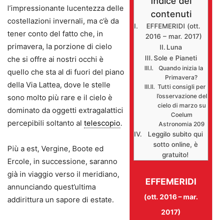
Indice dei
l’impressionante lucentezza delle
contenuti
costellazioni invernali, ma c’è da
EFFEMERIDI (ott.
tener conto del fatto che, in
2016 – mar. 2017)
primavera, la porzione di cielo
Luna
Sole e Pianeti
che si offre ai nostri occhi è
Quando inizia la
quello che sta al di fuori del piano
Primavera?
della Via Lattea, dove le stelle
Tutti consigli per
l’osservazione del
sono molto più rare e il cielo è
cielo di marzo su
dominato da oggetti extragalattici
Coelum
percepibili soltanto al
telescopio
.
Astronomia 209
Leggilo subito qui
sotto online, è
Più a est, Vergine, Boote ed
gratuito!
Ercole, in successione, saranno
già in viaggio verso il meridiano,
EFFEMERIDI
annunciando quest’ultima
(ott. 2016 – mar.
addirittura un sapore di estate.
2017)