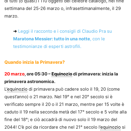
di tutti (o quasi) i 110 oggetti del celebre catalogo, nel fine
settimana del 25-26 marzo o, infrasettimanalmente, il 29
marzo.
➜
Leggi il racconto e i consigli di Claudio Pra su
Maratona Messier: tutto in una notte
, con le
testimonianze di esperti astrofili.
Quando inizia la Primavera?
20 marzo
, ore 05:30 –
Equinozio
di primavera: inizia la
primavera astronomica.
L’
equinozio
di primavera può cadere solo il 19, 20 (come
quest’anno) o 21 marzo. Nel 19° e nel 20° secolo si è
verificato sempre il 20 o il 21 marzo, mentre per 15 volte è
caduto il 19 nella seconda metà del 17° secolo e 5 volte alla
fine del 18°; e ciò accadrà di nuovo solo il 19 marzo del
2044! C’è poi da ricordare che nel 21° secolo l’
equinozio
si