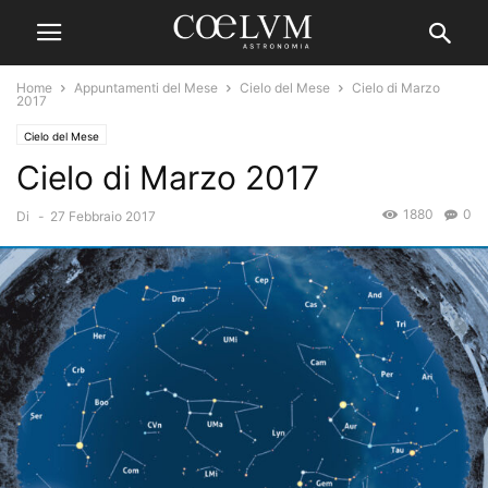
Home
Appuntamenti del Mese
Cielo del Mese
Cielo di Marzo
2017
Cielo del Mese
Cielo di Marzo 2017
1880
0
Di
-
27 Febbraio 2017