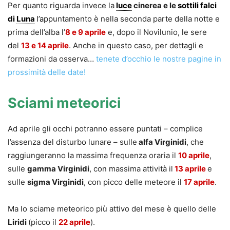
Per quanto riguarda invece la
luce
cinerea e le
sottili falci
di
Luna
l’a
ppuntamento è nella seconda parte della notte e
prima dell’alba l’
8
e
9 aprile
e, dopo il Novilunio, le sere
del
13 e 14 aprile
. Anche in questo caso, per dettagli e
formazioni da osserva…
tenete d’occhio le nostre pagine in
prossimità delle date!
Sciami meteorici
Ad aprile gli occhi potranno essere puntati – complice
l’assenza del disturbo lunare – sulle
alfa Virginidi
, che
raggiungeranno la massima frequenza oraria il
10 aprile
,
sulle
gamma Virginidi
, con massima attività il
13 aprile
e
sulle
sigma Virginidi
, con picco delle meteore il
17 aprile
.
Ma lo sciame meteorico più attivo del mese è quello delle
Liridi
(picco il
22 aprile
).