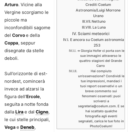
Arturo
. Vicine alla
Crediti Coelum
Astronomia/Luigi Morrone
Vergine scorgiamo le
Urano
piccole ma
Nettuno
inconfondibili sagome
La Luna
Sciami meteorici
del
Corvo
e della
E ancora su Coelum astronomia
Coppa
, seppur
253
disegnate da stelle
➜ Giorgia Hofer ci porta con le
sue immagini attraverso le
deboli.
quattro stagioni del Grande
Carro
Hai compiuto
Sull’orizzonte di est-
un’osservazione? Condividi le
nordest, comincerà
tue impressioni, mandaci i
tuoi report osservativi o un
invece ad alzarsi la
breve commento sui
figura dell’
Ercole
,
fenomeni osservati: puoi
scriverci a
seguita a notte fonda
segreteria@coelum.com. E se
dalla
Lira
e dal
Cigno
,
hai scattato qualche
fotografia agli eventi
le cui stelle principali,
segnalati, carica le tue foto in
PhotoCoelum!
Vega
e
Deneb
,