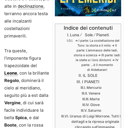
alte in
declinazione
,
terranno ancora testa
alle incalzanti
Indice dei contenuti
costellazioni
Luna ⁄ Sole ⁄ Pianeti
primaverili.
➜ I parte: La costellazione del
Toro: la storia e il mito ➜ II
Tra queste,
parte: L’ammasso delle Iadi,
storia e scienza ➜ III parte: Iadi:
l’imponente figura
le stelle e i loro dintorni ➜ IV
trapezoidale del
parte: …è il momento
di Aldebaran!
Leone
, con la brillante
IL SOLE
Regolo
, dominerà il
I PIANETI
cielo al meridiano,
Mercurio
Venere
seguito più a est dalla
Marte
Vergine
, di cui sarà
Giove
facile individuare la
Saturno
Uranus di Luigi Morrone. Tutti i
bella
Spica
, e dal
dettagli e la ripresa originale
Boote
, con la rossa
cliccando sull'immagine.