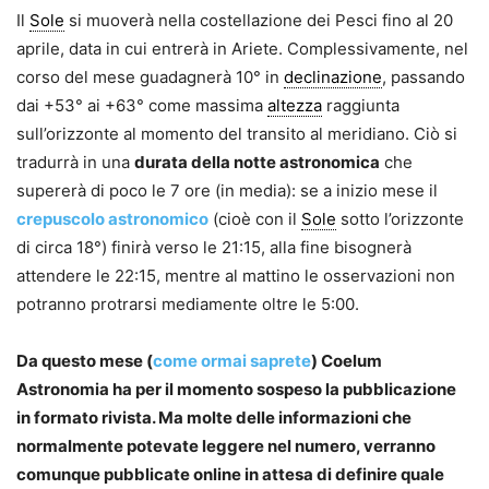
Il
Sole
si muoverà nella costellazione dei Pesci fino al 20
aprile, data in cui entrerà in Ariete. Complessivamente, nel
corso del mese guadagnerà 10° in
declinazione
, passando
dai +53° ai +63° come massima
altezza
raggiunta
sull’orizzonte al momento del transito al meridiano. Ciò si
tradurrà in una
durata della notte astronomica
che
supererà di poco le 7 ore (in media): se a inizio mese il
crepuscolo astronomico
(cioè con il
Sole
sotto l’orizzonte
di circa 18°) finirà verso le 21:15, alla fine bisognerà
attendere le 22:15, mentre al mattino le osservazioni non
potranno protrarsi mediamente oltre le 5:00.
Da questo mese (
come ormai saprete
) Coelum
Astronomia ha per il momento sospeso la pubblicazione
in formato rivista. Ma molte delle informazioni che
normalmente potevate leggere nel numero, verranno
comunque pubblicate online in attesa di definire quale