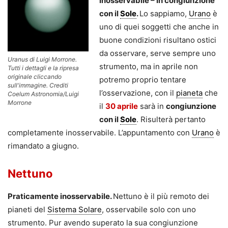
Inosservabile – In congiunzione
con il
Sole
.
Lo sappiamo,
Urano
è
uno di quei soggetti che anche in
buone condizioni risultano ostici
da osservare, serve sempre uno
Uranus di Luigi Morrone.
strumento, ma in aprile non
Tutti i dettagli e la ripresa
originale cliccando
potremo proprio tentare
sull'immagine. Crediti
l’osservazione, con il
pianeta
che
Coelum Astronomia/Luigi
Morrone
il
30 aprile
sarà in
congiunzione
con il
Sole
. Risulterà pertanto
completamente inosservabile. L’appuntamento con
Urano
è
rimandato a giugno.
Nettuno
Praticamente inosservabile.
Nettuno è il più remoto dei
pianeti del
Sistema Solare
, osservabile solo con uno
strumento. Pur avendo superato la sua congiunzione