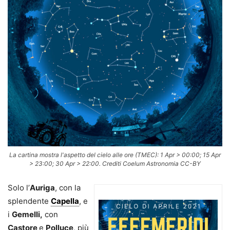
La cartina mostra l'aspetto del cielo alle ore (TMEC): 1 Apr > 00:00; 15 Apr
> 23:00; 30 Apr > 22:00. Crediti Coelum Astronomia CC-BY
Solo l’
Auriga
, con la
splendente
Capella
, e
i
Gemelli,
con
Castore
e
Polluce
, più