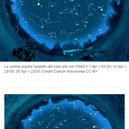
La cartina mostra l'aspetto del cielo alle ore (TMEC): 1 Apr > 00:00; 15 Apr >
23:00; 30 Apr > 22:00. Crediti Coelum Astronomia CC-BY