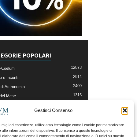
EGORIE POPOLARI
12873
-Coelum
2914
e e Incontri
2409
di Astronomia
1315
 del Mese
365
nomia, Astrofisica e Cosmologia
Gestisci Consenso
268
li e Risorse On-Line
192
og della Redazione
le migliori esperienze, utilizziamo tecnologie come i cookie per memorizzare
 alle informazioni del dispositivo. Il consenso a queste tecnologie ci
i elaborare dati come il comportamento di navigazione o ID unici su questo