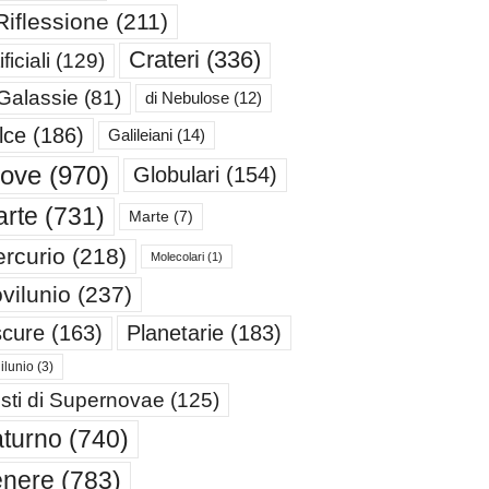
Riflessione
(211)
Crateri
(336)
ificiali
(129)
 Galassie
(81)
di Nebulose
(12)
lce
(186)
Galileiani
(14)
iove
(970)
Globulari
(154)
rte
(731)
Marte
(7)
rcurio
(218)
Molecolari
(1)
vilunio
(237)
cure
(163)
Planetarie
(183)
ilunio
(3)
sti di Supernovae
(125)
turno
(740)
enere
(783)