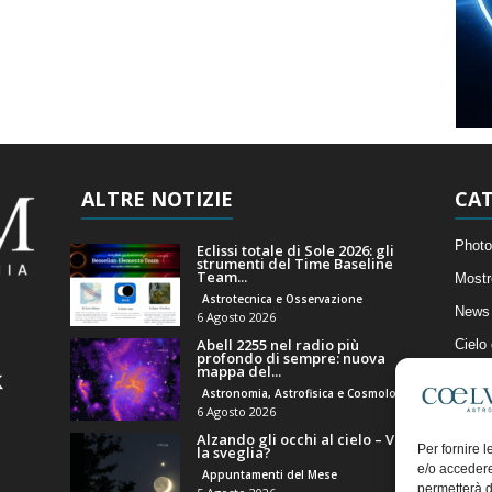
ALTRE NOTIZIE
CAT
Photo
Eclissi totale di Sole 2026: gli
strumenti del Time Baseline
Team...
Mostr
Astrotecnica e Osservazione
News 
6 Agosto 2026
Abell 2255 nel radio più
Cielo
profondo di sempre: nuova
mappa del...
Astro
Astronomia, Astrofisica e Cosmologia
Artico
6 Agosto 2026
Alzando gli occhi al cielo – Vale
Il Bl
Per fornire 
la sveglia?
e/o accedere
Appuntamenti del Mese
permetterà d