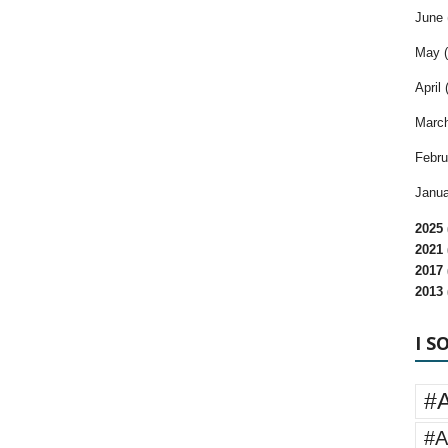
June 
May (
April 
March
Febru
Janua
2025 
2021 
2017 
2013 
I S
#
#A