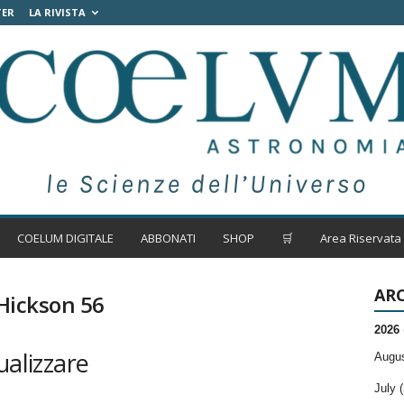
TER
LA RIVISTA
COELUM DIGITALE
ABBONATI
SHOP
🛒
Area Riservata
ARC
 Hickson 56
2026
ualizzare
Augus
July (