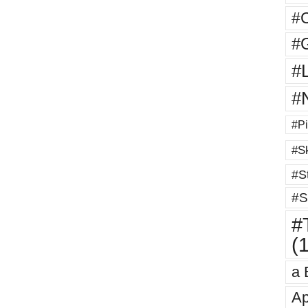
#
#G
#
#
#Pi
#Sk
#St
#S
#T
(
a 
Ap