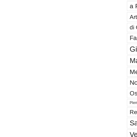
a 
Art
di
Fa
G
Ma
Me
No
Os
Plen
Re
Sa
V