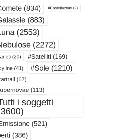
Comete
(834)
#Costellazioni
(2)
alassie
(883)
Luna
(2553)
Nebulose
(2272)
#Satelliti
(169)
aneti
(20)
#Sole
(1210)
yline
(41)
artrail
(67)
upernovae
(113)
utti i soggetti
13600)
Emissione
(521)
erti
(386)