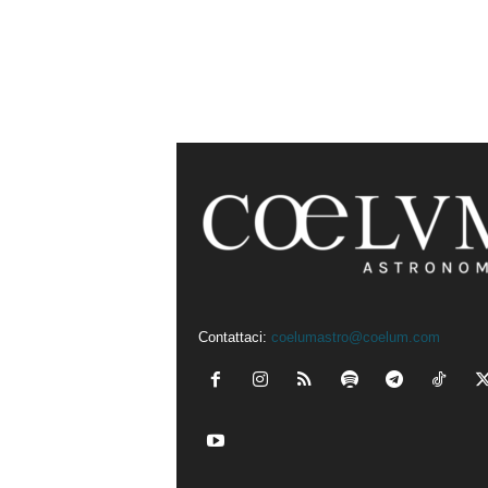
Contattaci:
coelumastro@coelum.com