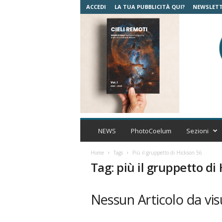
ACCEDI
LA TUA PUBBLICITÀ QUI?
NEWSLET
C
o
NEWS
PhotoCoelum
Sezioni
e
l
Home
Tags
Più il gruppetto di Hickson 56
u
Tag: più il gruppetto di
m
A
s
Nessun Articolo da vis
t
r
o