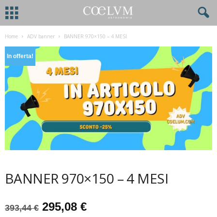
Home
ADV banner
BANNER 970×150 – 4 MESI
In offerta!
BANNER 970×150 – 4 MESI
Il
Il
295,08
€
393,44
€