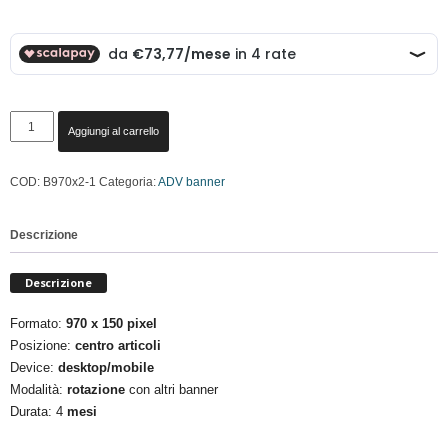
prezzo
prezzo
originale
attuale
era:
è:
BANNER
Aggiungi al carrello
393,44 €.
295,08 €.
970x150
-
COD:
B970x2-1
Categoria:
ADV banner
4
MESI
quantità
Descrizione
Descrizione
Formato:
970 x 150 pixel
Posizione:
centro articoli
Device:
desktop/mobile
Modalità:
rotazione
con altri banner
Durata: 4
mesi