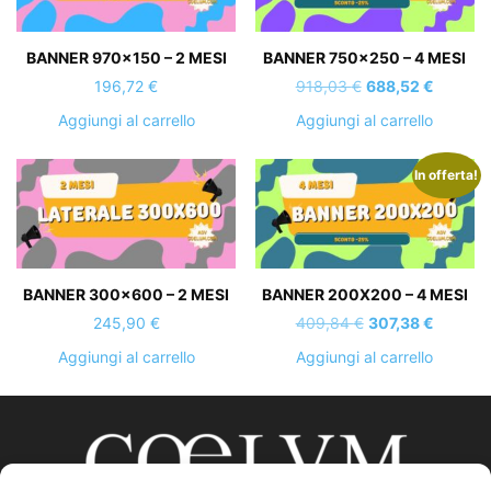
BANNER 970×150 – 2 MESI
BANNER 750×250 – 4 MESI
Il
Il
196,72
€
918,03
€
688,52
€
prezzo
prezzo
Aggiungi al carrello
Aggiungi al carrello
originale
attuale
era:
è:
In offerta!
918,03 €.
688,52 
BANNER 300×600 – 2 MESI
BANNER 200X200 – 4 MESI
Il
Il
245,90
€
409,84
€
307,38
€
prezzo
prezzo
Aggiungi al carrello
Aggiungi al carrello
originale
attuale
era:
è:
409,84 €.
307,38 