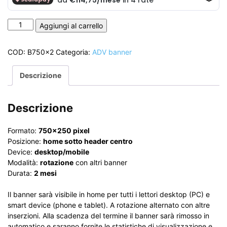
BANNER
Aggiungi al carrello
750x250
-
COD:
B750x2
Categoria:
ADV banner
2
MESI
Descrizione
quantità
Descrizione
Formato:
750×250 pixel
Posizione:
home sotto header centro
Device:
desktop/mobile
Modalità:
rotazione
con altri banner
Durata:
2 mesi
Il banner sarà visibile in home per tutti i lettori desktop (PC) e
smart device (phone e tablet). A rotazione alternato con altre
inserzioni. Alla scadenza del termine il banner sarà rimosso in
automatico e saranno fornite le statistiche di visualizzazione e