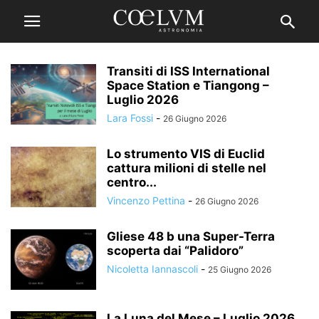
Transiti di ISS International
Space Station e Tiangong –
Luglio 2026
Lara Fossi
-
26 Giugno 2026
Lo strumento VIS di Euclid
cattura milioni di stelle nel
centro...
Vincenzo Pettina
-
26 Giugno 2026
Gliese 48 b una Super-Terra
scoperta dai “Palidoro”
Nicoletta Iannascoli
-
25 Giugno 2026
La Luna del Mese – Luglio 2026