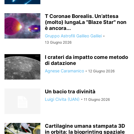
T Coronae Borealis. Un’attesa
(molto) lungaLa "Blaze Star" non
è ancora...
Gruppo Astrofili Galileo Galilei
-
13 Giugno 2026
I crateri da impatto come metodo
di datazione
Agnese Caramanico
-
12 Giugno 2026
Un bacio tra divinità
Luigi Civita (UAN)
-
11 Giugno 2026
Cartilagine umana stampata 3D
in orbita: la bioprinting spaziale