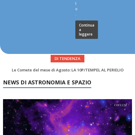
t
o
.
Continua
a
leggere
DI TENDENZA
Asteroidi del mese Agosto 2026
NEWS DI ASTRONOMIA E SPAZIO