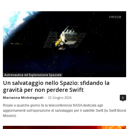
Astronautica ed Esplorazione Spaziale
Un salvataggio nello Spazio: sfidando la
gravità per non perdere Swift
Marianna Michelagnoli
-
23 Giugno 2026
0
Risale a qualche giorno fa la teleconferenza NASA dedicata agli
aggiornamenti sull'operazione di salvataggio per il satellite Swift (la Swift Boost
Mission)