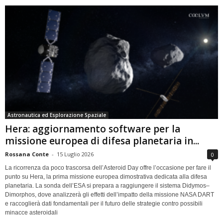
Astronautica ed Esplorazione Spaziale
Hera: aggiornamento software per la
missione europea di difesa planetaria in...
Rossana Conte
-
15 Luglio 2026
0
La ricorrenza da poco trascorsa dell’Asteroid Day offre l’occasione per fare il
punto su Hera, la prima missione europea dimostrativa dedicata alla difesa
planetaria. La sonda dell’ESA si prepara a raggiungere il sistema Didymos–
Dimorphos, dove analizzerà gli effetti dell’impatto della missione NASA DART
e raccoglierà dati fondamentali per il futuro delle strategie contro possibili
minacce asteroidali