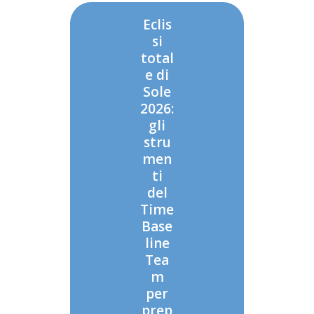
Eclis
si
total
e di
Sole
2026:
gli
stru
men
ti
del
Time
Base
line
Tea
m
per
prep