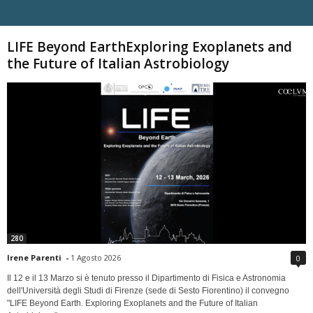
Carica altri
LIFE Beyond EarthExploring Exoplanets and
the Future of Italian Astrobiology
280
Irene Parenti
-
1 Agosto 2026
0
Il 12 e il 13 Marzo si è tenuto presso il Dipartimento di Fisica e Astronomia
dell'Università degli Studi di Firenze (sede di Sesto Fiorentino) il convegno
"LIFE Beyond Earth. Exploring Exoplanets and the Future of Italian