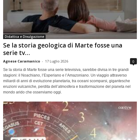
Didattica e Divulgazione
Se la storia geologica di Marte fosse una
serie tv…
Agnese Caramanico
-
17 Luglio 2026
0
Se la storia di Marte fosse una serie televisiva, sarebbe divisa in tre grandi
stagioni: il Noachiano, l’Esperiano e l’Amazoniano. Un viaggio attraverso
miliardi di anni di evoluzione planetaria, tra oceani scomparsi, gigantesche
eruzioni vulcaniche, perdita dell’atmosfera e trasformazione del pianeta nel
mondo arido che osserviamo oggi.