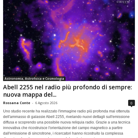
Astronomia, Astrofisica e Cosmologia
Abell 2255 nel radio più profondo di sempre:
nuova mappa del...
Rossana Conte
-
6 Agosto 2026
0
Uno studio recente ha realizzato l'immagine radio più profonda mai ottenuta
dell'ammasso di galassie Abell 2255, rivelando nuovi dettagli sull'emissione
diffusa e scoprendo una possibile nuova reliquia radio. Grazie a una tecnica
innovativa che ricostruisce l'orientazione del campo magnetico a partire
dall'emissione di sincrotrone, i ricercatori hanno ricostruito la complessa