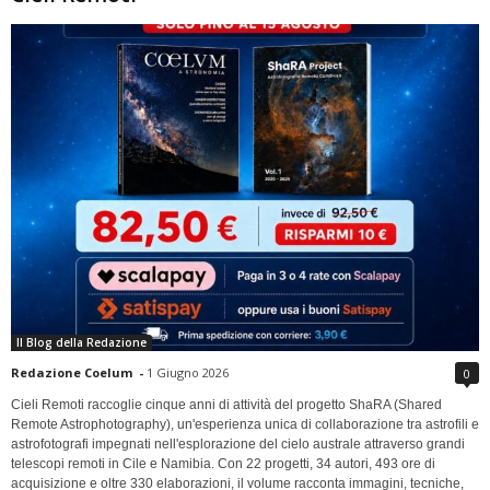
Il Blog della Redazione
Redazione Coelum
-
1 Giugno 2026
0
Cieli Remoti raccoglie cinque anni di attività del progetto ShaRA (Shared
Remote Astrophotography), un'esperienza unica di collaborazione tra astrofili e
astrofotografi impegnati nell'esplorazione del cielo australe attraverso grandi
telescopi remoti in Cile e Namibia. Con 22 progetti, 34 autori, 493 ore di
acquisizione e oltre 330 elaborazioni, il volume racconta immagini, tecniche,