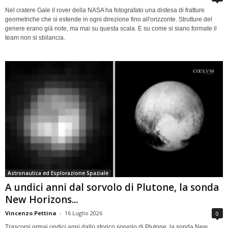
Nel cratere Gale il rover della NASA ha fotografato una distesa di fratture
geometriche che si estende in ogni direzione fino all'orizzonte. Strutture del
genere erano già note, ma mai su questa scala. E su come si siano formate il
team non si sbilancia.
Astronautica ed Esplorazione Spaziale
A undici anni dal sorvolo di Plutone, la sonda
New Horizons...
Vincenzo Pettina
-
16 Luglio 2026
0
Trascorsi ormai undici anni dallo storico sorvolo di Plutone, la sonda New