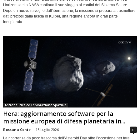
Horizons della NASA continua il suo viaggio ai confini del Sistema Solare.
Dopo un nuovo risveglio dall’ibernazione, la missione si prepara a trasmettere
dati preziosi dalla fascia di Kuiper, una regione ancora in gran parte
inesplorata
Astronautica ed Esplorazione Spaziale
Hera: aggiornamento software per la
missione europea di difesa planetaria in...
Rossana Conte
-
15 Luglio 2026
0
La ricorrenza da poco trascorsa dell’Asteroid Day offre l’occasione per fare il