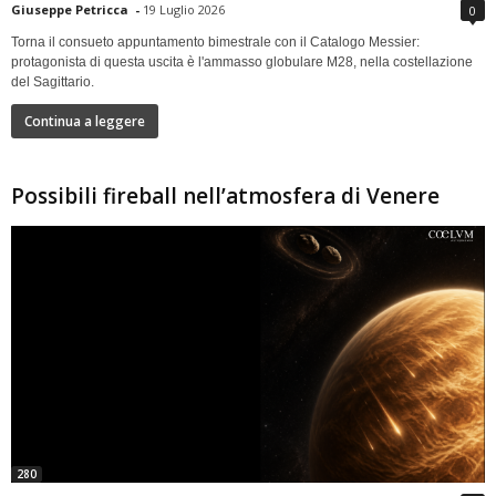
Giuseppe Petricca
-
19 Luglio 2026
0
Torna il consueto appuntamento bimestrale con il Catalogo Messier:
protagonista di questa uscita è l'ammasso globulare M28, nella costellazione
del Sagittario.
Continua a leggere
Possibili fireball nell’atmosfera di Venere
280