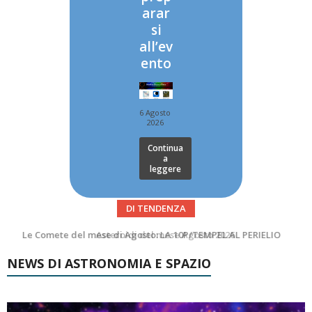
arar
si
all’ev
ento
6 Agosto
2026
Continua
a
leggere
DI TENDENZA
Asteroidi del mese Agosto 2026
Transiti di ISS International Space Station e Tiangong – Agosto 2026
NEWS DI ASTRONOMIA E SPAZIO