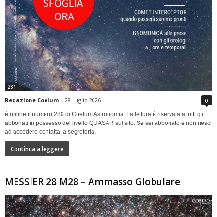
281
Redazione Coelum
-
28 Luglio 2026
0
è online il numero 280 di Coelum Astronomia. La lettura è riservata a tutti gli
abbonati in possesso del livello QUASAR sul sito. Se sei abbonato e non riesci
ad accedere contatta la segreteria.
Continua a leggere
MESSIER 28 M28 – Ammasso Globulare