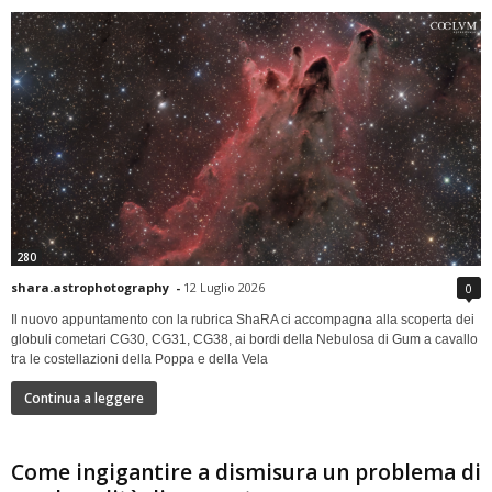
280
shara.astrophotography
-
12 Luglio 2026
0
Il nuovo appuntamento con la rubrica ShaRA ci accompagna alla scoperta dei
globuli cometari CG30, CG31, CG38, ai bordi della Nebulosa di Gum a cavallo
tra le costellazioni della Poppa e della Vela
Continua a leggere
Come ingigantire a dismisura un problema di