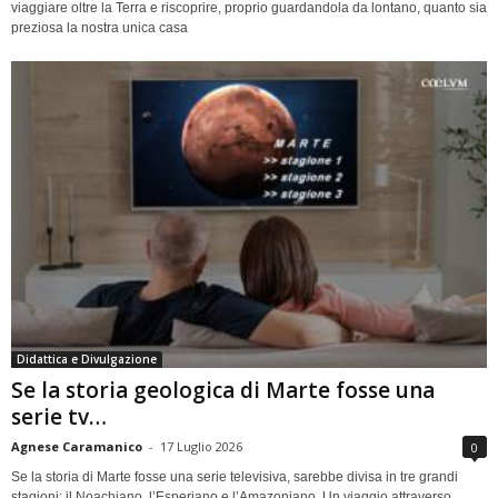
viaggiare oltre la Terra e riscoprire, proprio guardandola da lontano, quanto sia
preziosa la nostra unica casa
Didattica e Divulgazione
Se la storia geologica di Marte fosse una
serie tv…
Agnese Caramanico
-
17 Luglio 2026
0
Se la storia di Marte fosse una serie televisiva, sarebbe divisa in tre grandi
stagioni: il Noachiano, l’Esperiano e l’Amazoniano. Un viaggio attraverso