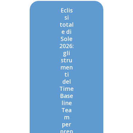
Eclis
si
total
e di
Sole
2026:
gli
stru
men
ti
del
Time
Base
line
Tea
m
per
prep