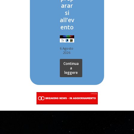
arar
si
all’ev
ento
6 Agosto
2026
Continua
a
leggere