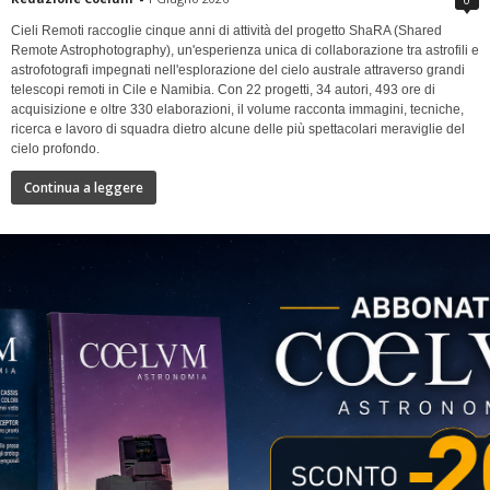
Cieli Remoti raccoglie cinque anni di attività del progetto ShaRA (Shared
Remote Astrophotography), un'esperienza unica di collaborazione tra astrofili e
astrofotografi impegnati nell'esplorazione del cielo australe attraverso grandi
telescopi remoti in Cile e Namibia. Con 22 progetti, 34 autori, 493 ore di
acquisizione e oltre 330 elaborazioni, il volume racconta immagini, tecniche,
ricerca e lavoro di squadra dietro alcune delle più spettacolari meraviglie del
cielo profondo.
Continua a leggere