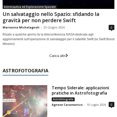
Astronautica ed Esplorazione Spaziale
Un salvataggio nello Spazio: sfidando la
gravità per non perdere Swift
Marianna Michelagnoli
-
23 Giugno 2026
0
Risale a qualche giorno fa la teleconferenza NASA dedicata agli
aggiornamenti sull'operazione di salvataggio per il satellite Swift (la Swift Boost
Mission)
Carica altri
ASTROFOTOGRAFIA
Tempo Siderale: applicazioni
pratiche in Astrofotografia
Astrofotografia
Agnese Caramanico
-
10 Luglio 2026
0