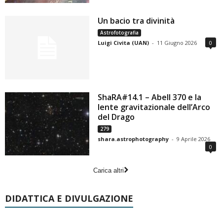
Un bacio tra divinità
Astrofotografia
Luigi Civita (UAN)
-
11 Giugno 2026
0
ShaRA#14.1 – Abell 370 e la
lente gravitazionale dell’Arco
del Drago
279
shara.astrophotography
-
9 Aprile 2026
0
Carica altri
DIDATTICA E DIVULGAZIONE