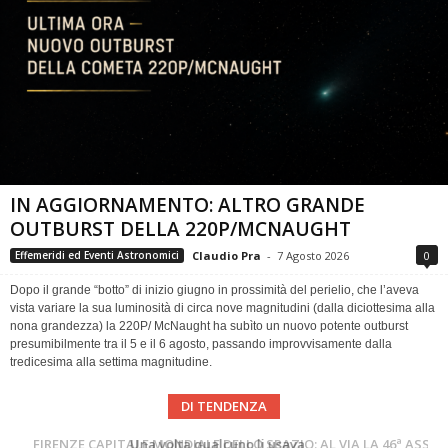
IN AGGIORNAMENTO: ALTRO GRANDE
OUTBURST DELLA 220P/MCNAUGHT
Claudio Pra
-
7 Agosto 2026
0
Effemeridi ed Eventi Astronomici
Dopo il grande “botto” di inizio giugno in prossimità del perielio, che l’aveva
vista variare la sua luminosità di circa nove magnitudini (dalla diciottesima alla
nona grandezza) la 220P/ McNaught ha subìto un nuovo potente outburst
presumibilmente tra il 5 e il 6 agosto, passando improvvisamente dalla
tredicesima alla settima magnitudine.
DI TENDENZA
Cielo del Mese di Agosto 2026
FIRENZE CAPITALE MONDIALE DELLO SPAZIO: AL VIA LA 46ª ASSEMBLEA SCIENTIFICA DEL COSPAR