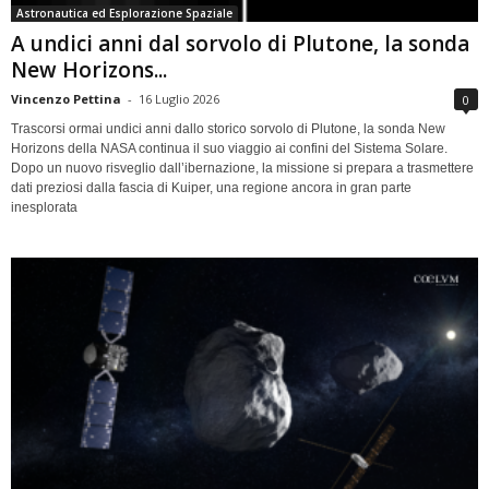
Astronautica ed Esplorazione Spaziale
A undici anni dal sorvolo di Plutone, la sonda
New Horizons...
Vincenzo Pettina
-
16 Luglio 2026
0
Trascorsi ormai undici anni dallo storico sorvolo di Plutone, la sonda New
Horizons della NASA continua il suo viaggio ai confini del Sistema Solare.
Dopo un nuovo risveglio dall’ibernazione, la missione si prepara a trasmettere
dati preziosi dalla fascia di Kuiper, una regione ancora in gran parte
inesplorata