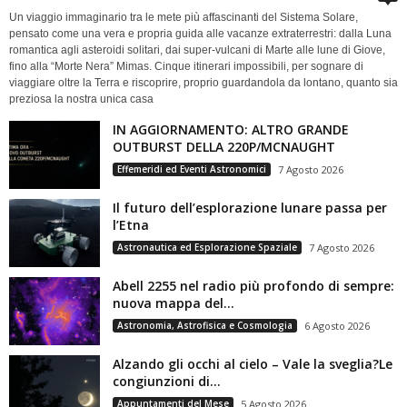
Un viaggio immaginario tra le mete più affascinanti del Sistema Solare,
pensato come una vera e propria guida alle vacanze extraterrestri: dalla Luna
romantica agli asteroidi solitari, dai super-vulcani di Marte alle lune di Giove,
fino alla “Morte Nera” Mimas. Cinque itinerari impossibili, per sognare di
viaggiare oltre la Terra e riscoprire, proprio guardandola da lontano, quanto sia
preziosa la nostra unica casa
IN AGGIORNAMENTO: ALTRO GRANDE
OUTBURST DELLA 220P/MCNAUGHT
Effemeridi ed Eventi Astronomici
7 Agosto 2026
Il futuro dell’esplorazione lunare passa per
l’Etna
Astronautica ed Esplorazione Spaziale
7 Agosto 2026
Abell 2255 nel radio più profondo di sempre:
nuova mappa del...
Astronomia, Astrofisica e Cosmologia
6 Agosto 2026
Alzando gli occhi al cielo – Vale la sveglia?Le
congiunzioni di...
Appuntamenti del Mese
5 Agosto 2026