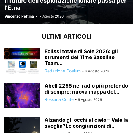
Il futuro dell’esplorazione lunare passa per
l’Etna
Vincenzo Pettina
-
7 Agosto 2026
ULTIMI ARTICOLI
Eclissi totale di Sole 2026: gli
strumenti del Time Baseline
Team...
Redazione Coelum
-
6 Agosto 2026
Abell 2255 nel radio più profondo
di sempre: nuova mappa del...
Rossana Conte
-
6 Agosto 2026
Alzando gli occhi al cielo – Vale la
sveglia?Le congiunzioni di...