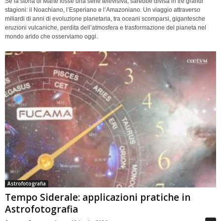
Se la storia di Marte fosse una serie televisiva, sarebbe divisa in tre grandi
stagioni: il Noachiano, l’Esperiano e l’Amazoniano. Un viaggio attraverso
miliardi di anni di evoluzione planetaria, tra oceani scomparsi, gigantesche
eruzioni vulcaniche, perdita dell’atmosfera e trasformazione del pianeta nel
mondo arido che osserviamo oggi.
Astrofotografia
Tempo Siderale: applicazioni pratiche in
Astrofotografia