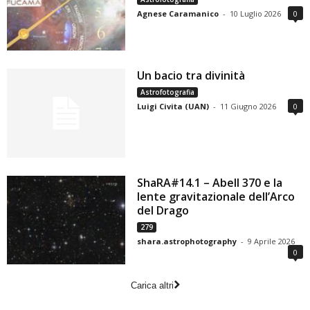
Agnese Caramanico
-
10 Luglio 2026
0
Un bacio tra divinità
Astrofotografia
Luigi Civita (UAN)
-
11 Giugno 2026
0
ShaRA#14.1 – Abell 370 e la
lente gravitazionale dell’Arco
del Drago
279
shara.astrophotography
-
9 Aprile 2026
0
Carica altri