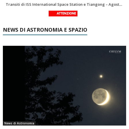
Le costellazioni di Agosto 2026: Delfino
La Luna del Mese – Agosto 2026
NEWS DI ASTRONOMIA E SPAZIO
News di Astronomia