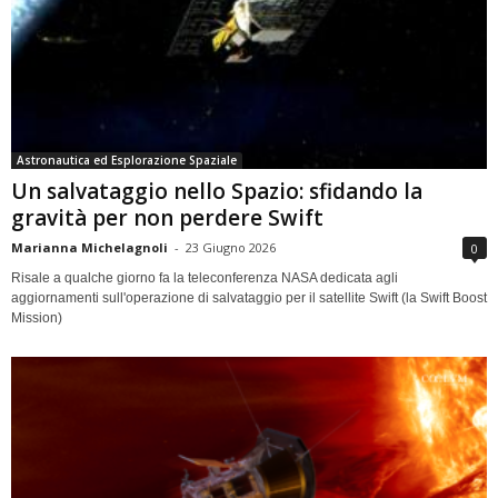
Astronautica ed Esplorazione Spaziale
Un salvataggio nello Spazio: sfidando la
gravità per non perdere Swift
Marianna Michelagnoli
-
23 Giugno 2026
0
Risale a qualche giorno fa la teleconferenza NASA dedicata agli
aggiornamenti sull'operazione di salvataggio per il satellite Swift (la Swift Boost
Mission)