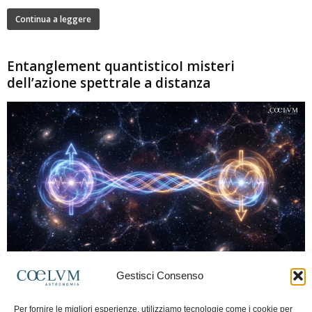
Continua a leggere
Entanglement quantisticoI misteri
dell’azione spettrale a distanza
280
Gestisci Consenso
Marco Lorrai
-
15 Giugno 2026
0
L'entanglement quantistico è uno dei fenomeni più sorprendenti della fisica
Per fornire le migliori esperienze, utilizziamo tecnologie come i cookie per
moderna: due particelle possono mostrare correlazioni che sembrano ignorare