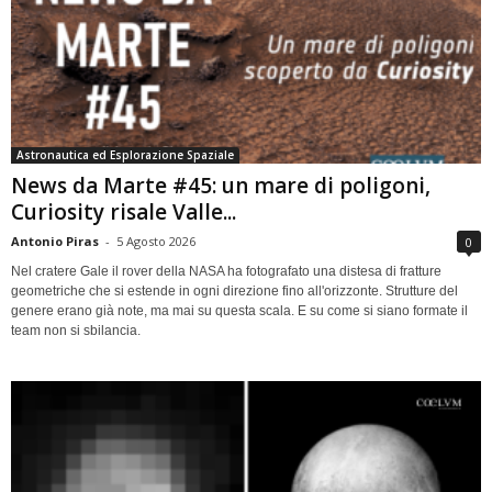
Astronautica ed Esplorazione Spaziale
News da Marte #45: un mare di poligoni,
Curiosity risale Valle...
Antonio Piras
-
5 Agosto 2026
0
Nel cratere Gale il rover della NASA ha fotografato una distesa di fratture
geometriche che si estende in ogni direzione fino all'orizzonte. Strutture del
genere erano già note, ma mai su questa scala. E su come si siano formate il
team non si sbilancia.