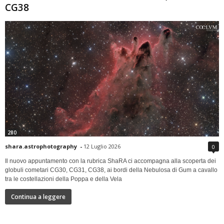
CG38
280
shara.astrophotography
-
12 Luglio 2026
0
Il nuovo appuntamento con la rubrica ShaRA ci accompagna alla scoperta dei
globuli cometari CG30, CG31, CG38, ai bordi della Nebulosa di Gum a cavallo
tra le costellazioni della Poppa e della Vela
Continua a leggere