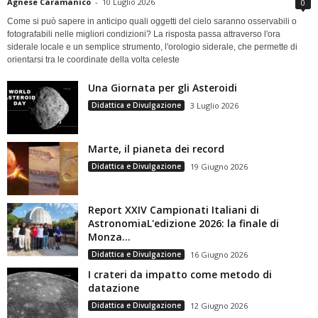
Agnese Caramanico
-
10 Luglio 2026
0
Come si può sapere in anticipo quali oggetti del cielo saranno osservabili o
fotografabili nelle migliori condizioni? La risposta passa attraverso l'ora
siderale locale e un semplice strumento, l'orologio siderale, che permette di
orientarsi tra le coordinate della volta celeste
Una Giornata per gli Asteroidi
Didattica e Divulgazione
3 Luglio 2026
Marte, il pianeta dei record
Didattica e Divulgazione
19 Giugno 2026
Report XXIV Campionati Italiani di
AstronomiaL'edizione 2026: la finale di
Monza...
Didattica e Divulgazione
16 Giugno 2026
I crateri da impatto come metodo di
datazione
Didattica e Divulgazione
12 Giugno 2026