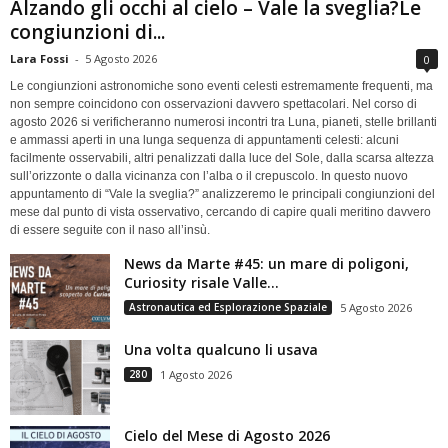
Alzando gli occhi al cielo – Vale la sveglia?Le
congiunzioni di...
Lara Fossi
-
5 Agosto 2026
0
Le congiunzioni astronomiche sono eventi celesti estremamente frequenti, ma
non sempre coincidono con osservazioni davvero spettacolari. Nel corso di
agosto 2026 si verificheranno numerosi incontri tra Luna, pianeti, stelle brillanti
e ammassi aperti in una lunga sequenza di appuntamenti celesti: alcuni
facilmente osservabili, altri penalizzati dalla luce del Sole, dalla scarsa altezza
sull’orizzonte o dalla vicinanza con l’alba o il crepuscolo. In questo nuovo
appuntamento di “Vale la sveglia?” analizzeremo le principali congiunzioni del
mese dal punto di vista osservativo, cercando di capire quali meritino davvero
di essere seguite con il naso all’insù.
News da Marte #45: un mare di poligoni,
Curiosity risale Valle...
Astronautica ed Esplorazione Spaziale
5 Agosto 2026
Una volta qualcuno li usava
280
1 Agosto 2026
Cielo del Mese di Agosto 2026