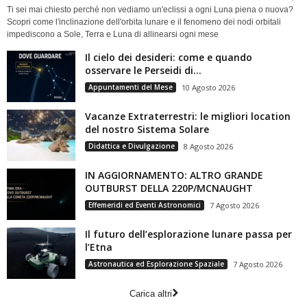
Ti sei mai chiesto perché non vediamo un'eclissi a ogni Luna piena o nuova?
Scopri come l'inclinazione dell'orbita lunare e il fenomeno dei nodi orbitali
impediscono a Sole, Terra e Luna di allinearsi ogni mese
Il cielo dei desideri: come e quando
osservare le Perseidi di...
Appuntamenti del Mese
10 Agosto 2026
Vacanze Extraterrestri: le migliori location
del nostro Sistema Solare
Didattica e Divulgazione
8 Agosto 2026
IN AGGIORNAMENTO: ALTRO GRANDE
OUTBURST DELLA 220P/MCNAUGHT
Effemeridi ed Eventi Astronomici
7 Agosto 2026
Il futuro dell’esplorazione lunare passa per
l’Etna
Astronautica ed Esplorazione Spaziale
7 Agosto 2026
Carica altri