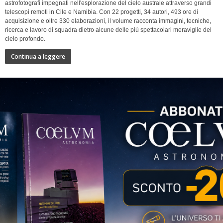
astrofotografi impegnati nell'esplorazione del cielo australe attraverso grandi
telescopi remoti in Cile e Namibia. Con 22 progetti, 34 autori, 493 ore di
acquisizione e oltre 330 elaborazioni, il volume racconta immagini, tecniche,
ricerca e lavoro di squadra dietro alcune delle più spettacolari meraviglie del
cielo profondo.
Continua a leggere