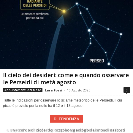
Il cielo dei desideri: come e quando osservare
le Perseidi di metà agosto
Lara Fossi
-
10 Agosto 2026
0
Appuntamenti del Mese
Tutte le indicazioni per osservare lo sciame meteorico delle Perseidi, il cui
picco è previsto per la notte tra il 12 e il 13 agosto.
DI TENDENZA
In ricordo di Riccardo Pozzobon geologo dei mondi nascosti