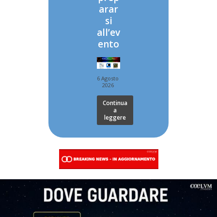
arar
si
all’ev
ento
6 Agosto
2026
Continua
a
leggere