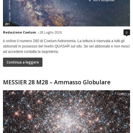
281
Redazione Coelum
-
28 Luglio 2026
0
è online il numero 280 di Coelum Astronomia. La lettura è riservata a tutti gli
abbonati in possesso del livello QUASAR sul sito. Se sei abbonato e non riesci
ad accedere contatta la segreteria.
Continua a leggere
MESSIER 28 M28 – Ammasso Globulare