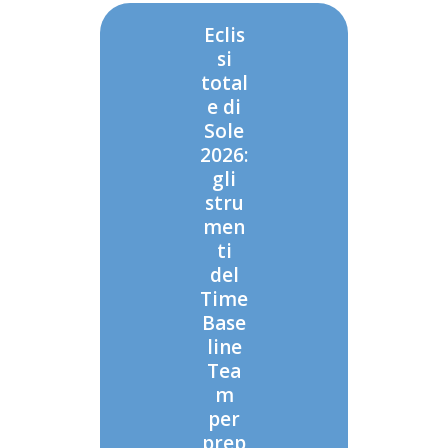
Eclis
si
total
e di
Sole
2026:
gli
stru
men
ti
del
Time
Base
line
Tea
m
per
prep