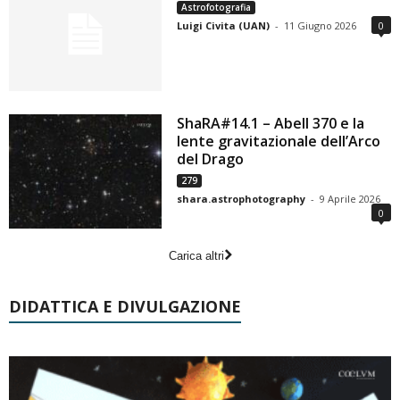
Astrofotografia
Luigi Civita (UAN)
-
11 Giugno 2026
0
ShaRA#14.1 – Abell 370 e la
lente gravitazionale dell’Arco
del Drago
279
shara.astrophotography
-
9 Aprile 2026
0
Carica altri
DIDATTICA E DIVULGAZIONE