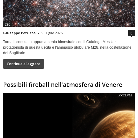
280
Giuseppe Petricca
-
19 Luglio 2026
0
Torna il consueto appuntamento bimestrale con il Catalogo Messier:
protagonista di questa uscita è l'ammasso globulare M28, nella costellazione
del Sagittario.
Continua a leggere
Possibili fireball nell’atmosfera di Venere