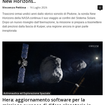
New Horizons...
Vincenzo Pettina
-
16 Luglio 2026
0
Trascorsi ormai undici anni dallo storico sorvolo di Plutone, la sonda New
Horizons della NASA continua il suo viaggio ai confini del Sistema Solare.
Dopo un nuovo risveglio dall’ibernazione, la missione si prepara a trasmettere
dati preziosi dalla fascia di Kuiper, una regione ancora in gran parte
inesplorata
Astronautica ed Esplorazione Spaziale
Hera: aggiornamento software per la