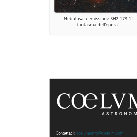
Nebulosa a emissione SH2-173 "Il
fantasma dell’opera"
Contattaci:
coelumastro@coelum.com