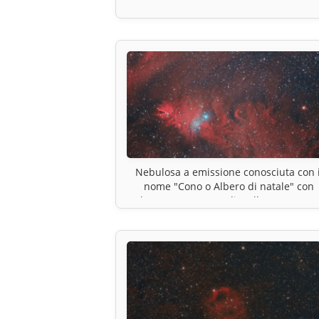
Nebulosa a emissione conosciuta con i
nome "Cono o Albero di natale" con
l’ammasso aperto di stelle NGC 2264.