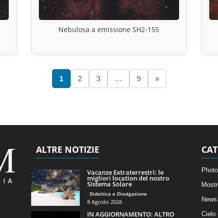
Nebulosa a emissione SH2-155
1
2
3
…
9
»
ALTRE NOTIZIE
CAT
Photo
Vacanze Extraterrestri: le
migliori location del nostro
Sistema Solare
Mostr
Didattica e Divulgazione
News 
8 Agosto 2026
IN AGGIORNAMENTO: ALTRO
Cielo