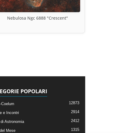
Nebulosa Ngc 6888 "Crescent"
EGORIE POPOLARI
12873
-Coelum
2914
e e Incontri
2412
di Astronomia
1315
 del Mese