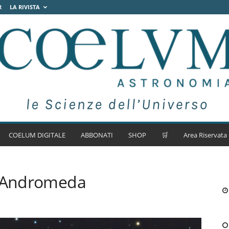
R
LA RIVISTA
COELUM DIGITALE
ABBONATI
SHOP
🛒
Area Riservata
n Andromeda