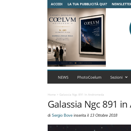
ACCEDI
LA TUA PUBBLICITÀ QUI?
NEWSLETTE
C
o
NEWS
PhotoCoelum
Sezioni
e
l
u
Home
>
Galassia Ngc 891 In Andromeda
Galassia Ngc 891 i
m
A
s
di
Sergio Bove
inserita il
13 Ottobre 2018
t
r
o