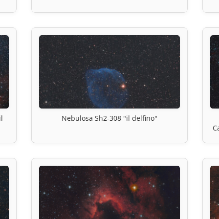
l
Nebulosa Sh2-308 "il delfino"
C