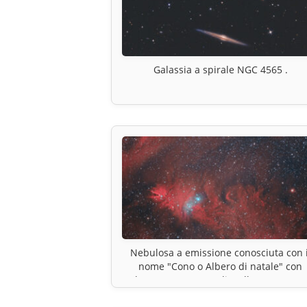
Galassia a spirale NGC 4565 .
Nebulosa a emissione conosciuta con i
nome "Cono o Albero di natale" con
l’ammasso aperto di stelle NGC 2264.