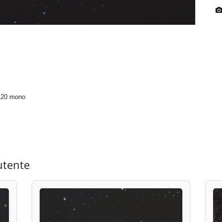
120 mono
utente