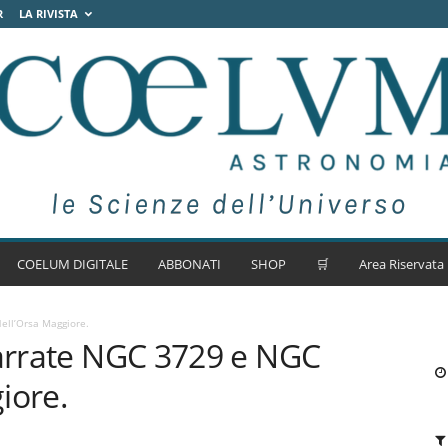
R
LA RIVISTA
COELUM DIGITALE
ABBONATI
SHOP
🛒
Area Riservata
ell’Orsa Maggiore.
barrate NGC 3729 e NGC
iore.