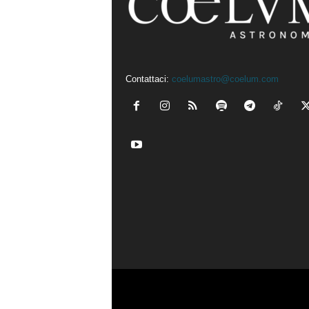
Contattaci:
coelumastro@coelum.com