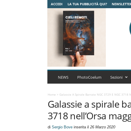
ACCEDI
LA TUA PUBBLICITÀ QUI?
NEWSLETTE
C
o
NEWS
PhotoCoelum
Sezioni
e
l
u
Home
>
Galassie A Spirale Barrate NGC 3729 E NGC 3718 N
Galassie a spirale 
m
A
3718 nell’Orsa magg
s
t
r
di
Sergio Bove
inserita il
26 Marzo 2020
o