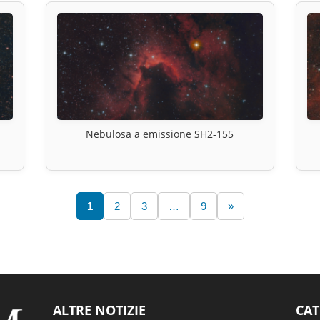
Nebulosa a emissione SH2-155
1
2
3
…
9
»
ALTRE NOTIZIE
CAT