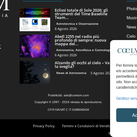
Photo
Eclissi totale di Sole 2026: gli
strumenti del Time Baseline
Team...
Mostr
Astrotecnica e Osservazione
News 
6 Agosto 2026
Abell 2255 nel radio più
Cielo
profondo di sempre: nuova
mappa del...
Astro
Astronomia, Astrofisica e Cosmologia
Artico
6 Agosto 2026
Alzando gli occhi al cielo – Vale
Il Bl
Per fornire 
la sveglia?
e/o accedere
News di Astronomia
5 Agosto 2026
permetterà d
sito. Non ac
caratteristic
Pubblicità:
ads@coelum.com
Gestisci serv
Copyright © 1997 - 2024 vietata la riproduzione.
CF/P.IVA/VAT.C IT.01988340434
Ac
Privacy Policy
Termini e Condizioni di Vendita
Diritto di r
Regolamento Comm