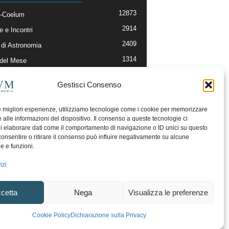
12873
-Coelum
2914
e e Incontri
2409
di Astronomia
1314
 del Mese
365
nomia, Astrofisica e Cosmologia
Gestisci Consenso
268
li e Risorse On-Line
192
og della Redazione
le migliori esperienze, utilizziamo tecnologie come i cookie per memorizzare
 alle informazioni del dispositivo. Il consenso a queste tecnologie ci
i elaborare dati come il comportamento di navigazione o ID unici su questo
consentire o ritirare il consenso può influire negativamente su alcune
he e funzioni.
izi
cetta
Nega
Visualizza le preferenze
ecesso
Regolamento uso sezione PhotoCoelum
Cookie Policy
Dichiarazione sulla Privacy
unity e Aree di Discussione
Cookie Policy (UE)