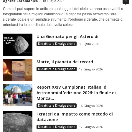
Agnese Caramanico
-
10 Luglio 2026
0
Come si può sapere in anticipo quali oggetti del cielo saranno osservabili o
fotografabili nelle migliori condizioni? La risposta passa attraverso l'ora
siderale locale e un semplice strumento, l'orologio siderale, che permette di
orientarsi tra le coordinate della volta celeste
Una Giornata per gli Asteroidi
Didattica e Divulgazione
3 Luglio 2026
Marte, il pianeta dei record
Didattica e Divulgazione
19 Giugno 2026
Report XXIV Campionati Italiani di
AstronomiaL'edizione 2026: la finale di
Monza...
Didattica e Divulgazione
16 Giugno 2026
I crateri da impatto come metodo di
datazione
Didattica e Divulgazione
12 Giugno 2026