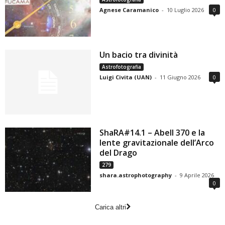
Agnese Caramanico
-
10 Luglio 2026
0
Un bacio tra divinità
Astrofotografia
Luigi Civita (UAN)
-
11 Giugno 2026
0
ShaRA#14.1 – Abell 370 e la
lente gravitazionale dell’Arco
del Drago
279
shara.astrophotography
-
9 Aprile 2026
0
Carica altri