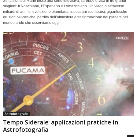
Se la storia di Marte fosse una serie televisiva, sarebbe divisa in tre grandi
stagioni: il Noachiano, l’Esperiano e l’Amazoniano. Un viaggio attraverso
miliardi di anni di evoluzione planetaria, tra oceani scomparsi, gigantesche
eruzioni vulcaniche, perdita dell’atmosfera e trasformazione del pianeta nel
mondo arido che osserviamo oggi.
Astrofotografia
Tempo Siderale: applicazioni pratiche in
Astrofotografia