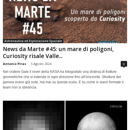
Astronautica ed Esplorazione Spaziale
News da Marte #45: un mare di poligoni,
Curiosity risale Valle...
Antonio Piras
-
5 Agosto 2026
0
Nel cratere Gale il rover della NASA ha fotografato una distesa di fratture
geometriche che si estende in ogni direzione fino all'orizzonte. Strutture del
genere erano già note, ma mai su questa scala. E su come si siano formate il
team non si sbilancia.