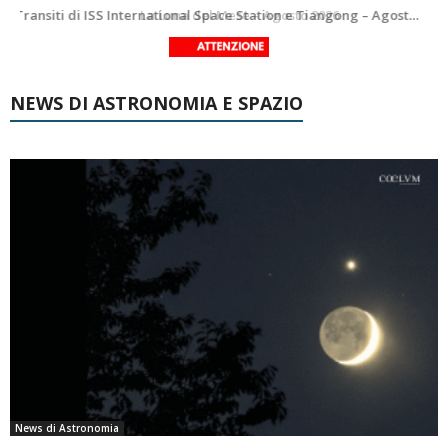
Le costellazioni di Agosto 2026: Delfino
La Luna del Mese – Agosto 2026
NEWS DI ASTRONOMIA E SPAZIO
News di Astronomia