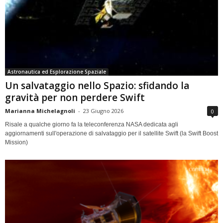
Astronautica ed Esplorazione Spaziale
Un salvataggio nello Spazio: sfidando la
gravità per non perdere Swift
Marianna Michelagnoli
-
23 Giugno 2026
0
Risale a qualche giorno fa la teleconferenza NASA dedicata agli
aggiornamenti sull'operazione di salvataggio per il satellite Swift (la Swift Boost
Mission)