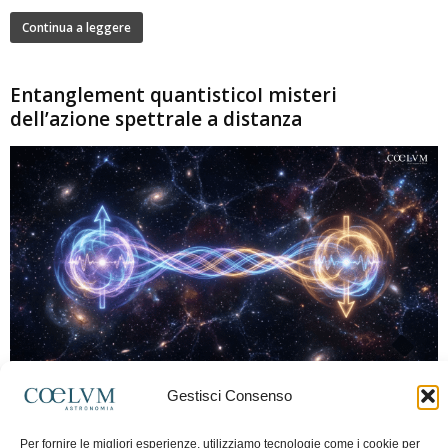
Continua a leggere
Entanglement quantisticoI misteri
dell’azione spettrale a distanza
280
Gestisci Consenso
Marco Lorrai
-
15 Giugno 2026
0
L'entanglement quantistico è uno dei fenomeni più sorprendenti della fisica
Per fornire le migliori esperienze, utilizziamo tecnologie come i cookie per
moderna: due particelle possono mostrare correlazioni che sembrano ignorare