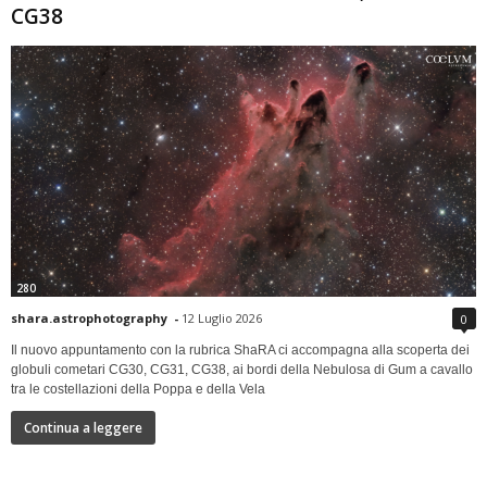
CG38
280
shara.astrophotography
-
12 Luglio 2026
0
Il nuovo appuntamento con la rubrica ShaRA ci accompagna alla scoperta dei
globuli cometari CG30, CG31, CG38, ai bordi della Nebulosa di Gum a cavallo
tra le costellazioni della Poppa e della Vela
Continua a leggere