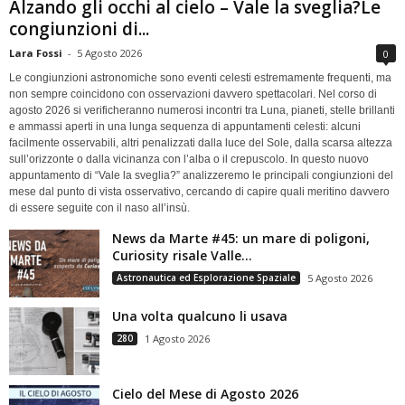
Alzando gli occhi al cielo – Vale la sveglia?Le
congiunzioni di...
Lara Fossi
-
5 Agosto 2026
0
Le congiunzioni astronomiche sono eventi celesti estremamente frequenti, ma
non sempre coincidono con osservazioni davvero spettacolari. Nel corso di
agosto 2026 si verificheranno numerosi incontri tra Luna, pianeti, stelle brillanti
e ammassi aperti in una lunga sequenza di appuntamenti celesti: alcuni
facilmente osservabili, altri penalizzati dalla luce del Sole, dalla scarsa altezza
sull’orizzonte o dalla vicinanza con l’alba o il crepuscolo. In questo nuovo
appuntamento di “Vale la sveglia?” analizzeremo le principali congiunzioni del
mese dal punto di vista osservativo, cercando di capire quali meritino davvero
di essere seguite con il naso all’insù.
News da Marte #45: un mare di poligoni,
Curiosity risale Valle...
Astronautica ed Esplorazione Spaziale
5 Agosto 2026
Una volta qualcuno li usava
280
1 Agosto 2026
Cielo del Mese di Agosto 2026