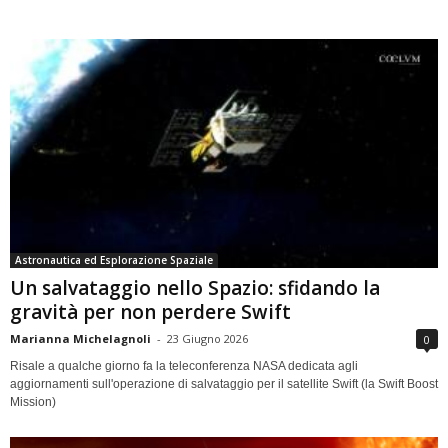
Astronautica ed Esplorazione Spaziale
Un salvataggio nello Spazio: sfidando la
gravità per non perdere Swift
Marianna Michelagnoli
-
23 Giugno 2026
0
Risale a qualche giorno fa la teleconferenza NASA dedicata agli
aggiornamenti sull'operazione di salvataggio per il satellite Swift (la Swift Boost
Mission)