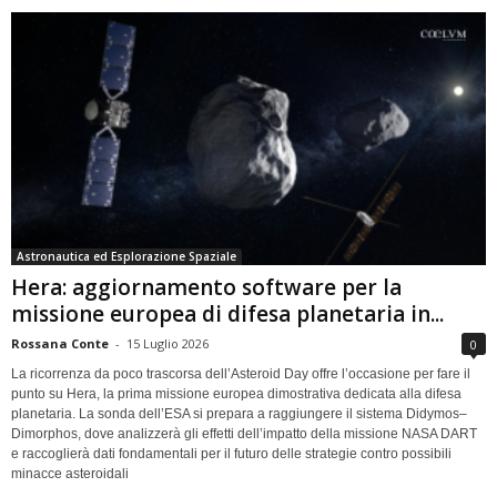
Astronautica ed Esplorazione Spaziale
Hera: aggiornamento software per la
missione europea di difesa planetaria in...
Rossana Conte
-
15 Luglio 2026
0
La ricorrenza da poco trascorsa dell’Asteroid Day offre l’occasione per fare il
punto su Hera, la prima missione europea dimostrativa dedicata alla difesa
planetaria. La sonda dell’ESA si prepara a raggiungere il sistema Didymos–
Dimorphos, dove analizzerà gli effetti dell’impatto della missione NASA DART
e raccoglierà dati fondamentali per il futuro delle strategie contro possibili
minacce asteroidali