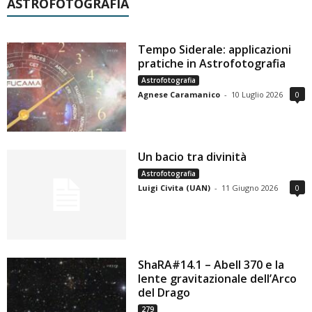
ASTROFOTOGRAFIA
Tempo Siderale: applicazioni
pratiche in Astrofotografia
Astrofotografia
Agnese Caramanico
-
10 Luglio 2026
0
Un bacio tra divinità
Astrofotografia
Luigi Civita (UAN)
-
11 Giugno 2026
0
ShaRA#14.1 – Abell 370 e la
lente gravitazionale dell’Arco
del Drago
279