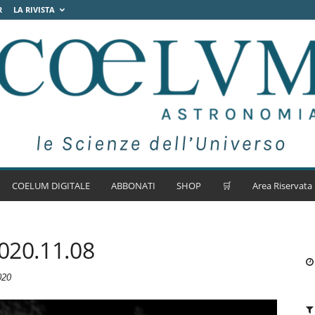
R
LA RIVISTA
COELUM DIGITALE
ABBONATI
SHOP
🛒
Area Riservata
020.11.08
020