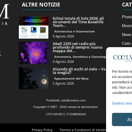
ALTRE NOTIZIE
CAT
Photo
Eclissi totale di Sole 2026: gli
strumenti del Time Baseline
Team...
Mostr
Astrotecnica e Osservazione
News 
6 Agosto 2026
Abell 2255 nel radio più
Cielo
profondo di sempre: nuova
mappa del...
Astro
Astronomia, Astrofisica e Cosmologia
Artico
6 Agosto 2026
Alzando gli occhi al cielo – Vale
Il Bl
Per fornire 
la sveglia?
e/o accedere
Appuntamenti del Mese
permetterà d
5 Agosto 2026
sito. Non ac
caratteristic
Pubblicità:
ads@coelum.com
Gestisci serv
Copyright © 1997 - 2024 vietata la riproduzione.
CF/P.IVA/VAT.C IT.01988340434
Ac
Privacy Policy
Termini e Condizioni di Vendita
Diritto di r