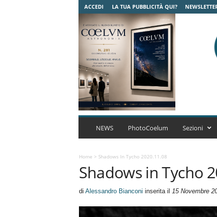
ACCEDI
LA TUA PUBBLICITÀ QUI?
NEWSLETTE
C
o
NEWS
PhotoCoelum
Sezioni
e
l
u
Home
>
Shadows In Tycho 2020.11.08
Shadows in Tycho 2
m
A
s
di
Alessandro Bianconi
inserita il
15 Novembre 2
t
r
o