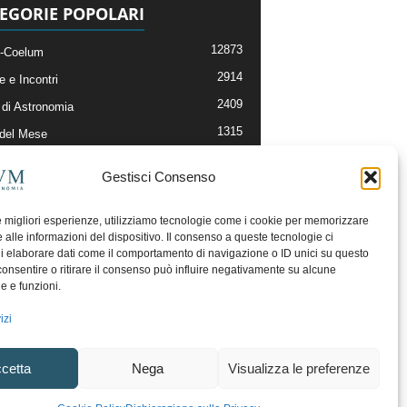
EGORIE POPOLARI
12873
-Coelum
2914
e e Incontri
2409
di Astronomia
1315
 del Mese
365
nomia, Astrofisica e Cosmologia
Gestisci Consenso
268
li e Risorse On-Line
192
og della Redazione
le migliori esperienze, utilizziamo tecnologie come i cookie per memorizzare
 alle informazioni del dispositivo. Il consenso a queste tecnologie ci
i elaborare dati come il comportamento di navigazione o ID unici su questo
consentire o ritirare il consenso può influire negativamente su alcune
he e funzioni.
izi
cetta
Nega
Visualizza le preferenze
ecesso
Regolamento uso sezione PhotoCoelum