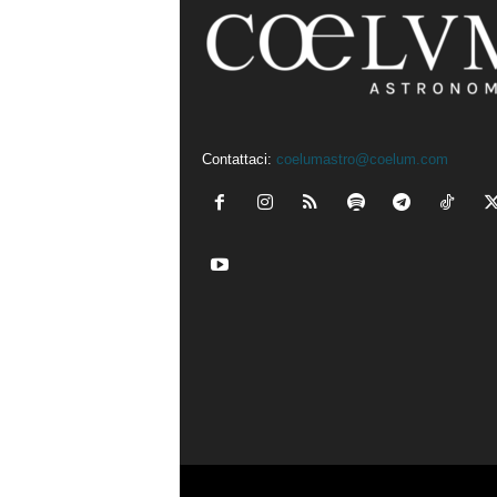
Contattaci:
coelumastro@coelum.com