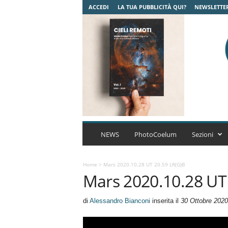
ACCEDI
LA TUA PUBBLICITÀ QUI?
NEWSLETTE
C
o
NEWS
PhotoCoelum
Sezioni
e
l
u
Home
>
Mars 2020.10.28 UT 20.59 LR(g)B
Mars 2020.10.28 UT 
m
A
s
di
Alessandro Bianconi
inserita il
30 Ottobre 2020
t
r
o