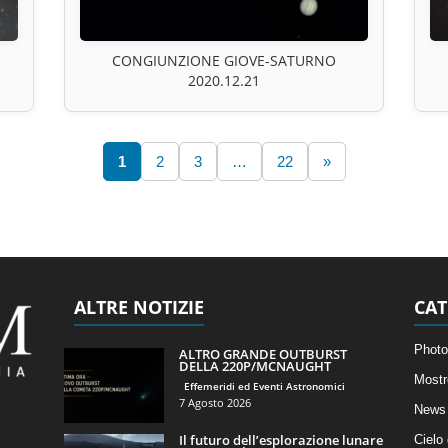
CONGIUNZIONE GIOVE-SATURNO
2020.12.21
1
2
3
…
22
»
ALTRE NOTIZIE
CAT
Photo
ALTRO GRANDE OUTBURST
DELLA 220P/MCNAUGHT
Mostr
Effemeridi ed Eventi Astronomici
7 Agosto 2026
News 
Il futuro dell’esplorazione lunare
Cielo