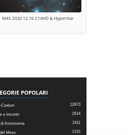
M45 2020.12.16 C14HD & Hyperstar
EGORIE POPOLARI
12873
-Coelum
2914
e e Incontri
2411
di Astronomia
1315
 del Mese