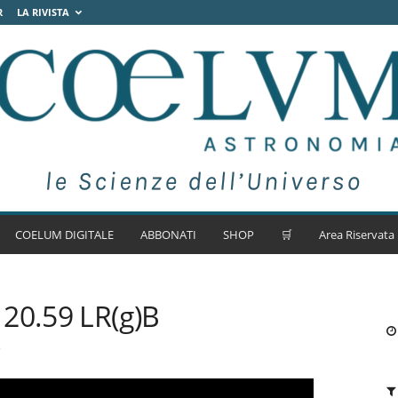
R
LA RIVISTA
COELUM DIGITALE
ABBONATI
SHOP
🛒
Area Riservata
20.59 LR(g)B