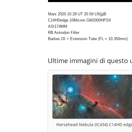
Mars 2020.10.28 UT 20.59 LR(g)B
C14HDedge 10Micron GM2000HPSII
ASI174MM
RB Astrodon Filter
Barlow 2X + Extension Tube (FL = 10.350mm)
Ultime immagini di questo 
Horsehead Nebula (IC434) C14HD edg