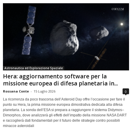
Astronautica ed Esplorazione Spaziale
Hera: aggiornamento software per la
missione europea di difesa planetaria in...
Rossana Conte
-
15 Luglio 2026
0
La ricorrenza da poco trascorsa dell’Asteroid Day offre l’occasione per fare il
punto su Hera, la prima missione europea dimostrativa dedicata alla difesa
planetaria. La sonda dell’ESA si prepara a raggiungere il sistema Didymos–
Dimorphos, dove analizzerà gli effetti dell’impatto della missione NASA DART
e raccoglierà dati fondamentali per il futuro delle strategie contro possibili
minacce asteroidali