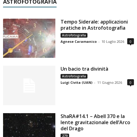
ASTROFOTOGRAFIA
Tempo Siderale: applicazioni
pratiche in Astrofotografia
Astrofotografia
Agnese Caramanico
-
10 Luglio 2026
0
Un bacio tra divinità
Astrofotografia
Luigi Civita (UAN)
-
11 Giugno 2026
0
ShaRA#14.1 – Abell 370 e la
lente gravitazionale dell’Arco
del Drago
279