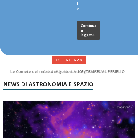
t
o
.
Continua
a
leggere
DI TENDENZA
Asteroidi del mese Agosto 2026
NEWS DI ASTRONOMIA E SPAZIO