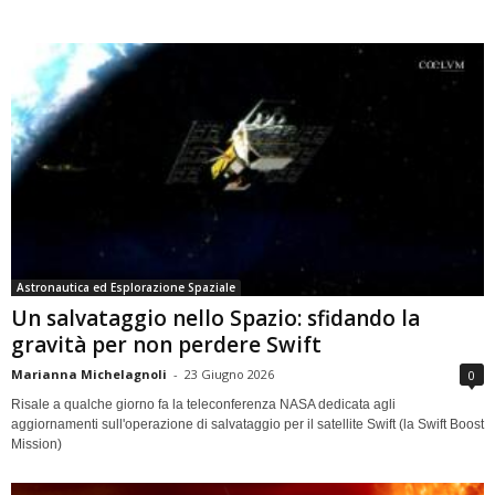
Astronautica ed Esplorazione Spaziale
Un salvataggio nello Spazio: sfidando la
gravità per non perdere Swift
Marianna Michelagnoli
-
23 Giugno 2026
0
Risale a qualche giorno fa la teleconferenza NASA dedicata agli
aggiornamenti sull'operazione di salvataggio per il satellite Swift (la Swift Boost
Mission)