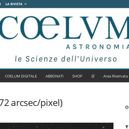
R
LA RIVISTA
COELUM DIGITALE
ABBONATI
SHOP
🛒
Area Riservata
72 arcsec/pixel)