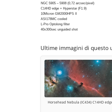
NGC 5905 – 5908 (0,72 arcsec/pixel)
C14HD edge + Hyperstar (F1.9)
10Micron GM2000HPS II
ASI178MC cooled
L-Pro Optolong filter
40x300sec unguided shot
Ultime immagini di questo 
Horsehead Nebula (IC434) C14HD edg