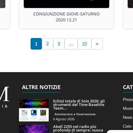
CONGIUNZIONE GIOVE-SATURNO
2020.12.21
1
2
3
…
22
»
ALTRE NOTIZIE
CAT
Photo
Eclissi totale di Sole 2026: gli
strumenti del Time Baseline
Team...
Mostr
Astrotecnica e Osservazione
News 
6 Agosto 2026
Abell 2255 nel radio più
Cielo
profondo di sempre: nuova