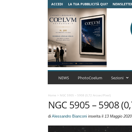
ACCEDI
LA TUA PUBBLICITÀ QUI?
NEWSLETTE
C
o
NEWS
PhotoCoelum
Sezioni
e
l
u
Home
>
NGC 5905 – 5908 (0,72 Arcsec/pixel)
NGC 5905 – 5908 (0,
m
A
s
di
Alessandro Bianconi
inserita il
13 Maggio 2020
t
r
o