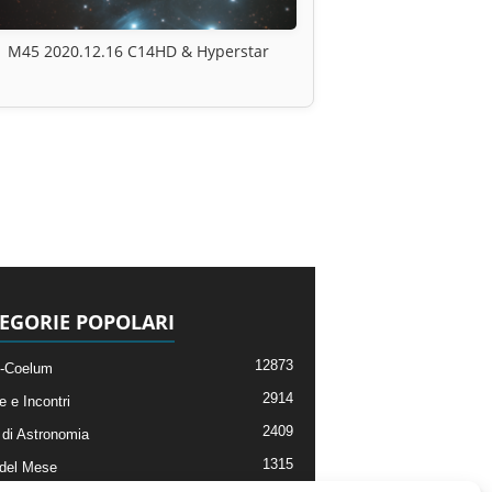
M45 2020.12.16 C14HD & Hyperstar
EGORIE POPOLARI
12873
-Coelum
2914
e e Incontri
2409
di Astronomia
1315
 del Mese