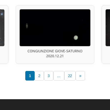
CONGIUNZIONE GIOVE-SATURNO
2020.12.21
1
2
3
…
22
»