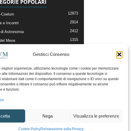
EGORIE POPOLARI
12873
-Coelum
2914
e e Incontri
2412
di Astronomia
1315
 del Mese
365
nomia, Astrofisica e Cosmologia
Gestisci Consenso
268
li e Risorse On-Line
192
og della Redazione
le migliori esperienze, utilizziamo tecnologie come i cookie per memorizzare
 alle informazioni del dispositivo. Il consenso a queste tecnologie ci
i elaborare dati come il comportamento di navigazione o ID unici su questo
consentire o ritirare il consenso può influire negativamente su alcune
he e funzioni.
izi
cetta
Nega
Visualizza le preferenze
ecesso
Regolamento uso sezione PhotoCoelum
Cookie Policy
Dichiarazione sulla Privacy