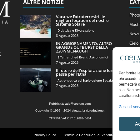
ALTRE NOTIZIE
CAT
Photo
Vacanze Extraterrestri: le
migliori location del nostro
Sistema Solare
Mostr
Didattica e Divulgazione
News 
8 Agosto 2026
IN AGGIORNAMENTO: ALTRO
Cielo
GRANDE OUTBURST DELLA
220P/MCNAUGHT
Astro
Effemeridi ed Eventi Astronomici
Artico
7 Agosto 2026
Il futuro dell’esplorazione lunare
Il Bl
Per fornire 
passa per l’Etna
e/o accedere
Astronautica ed Esplorazione Spaziale
permetterà d
7 Agosto 2026
sito. Non ac
caratteristic
Pubblicità:
ads@coelum.com
Gestisci serv
Copyright © 1997 - 2024 vietata la riproduzione.
CF/P.IVA/VAT.C IT.01988340434
Ac
Privacy Policy
Termini e Condizioni di Vendita
Diritto di r