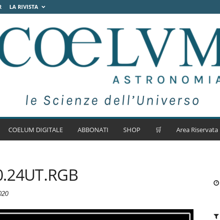
R
LA RIVISTA
COELUM DIGITALE
ABBONATI
SHOP
🛒
Area Riservata
0.24UT.RGB
020