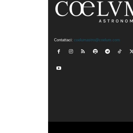
Contattaci:
coelumastro@coelum.com