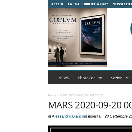
ACCEDI
LA TUA PUBBLICITÀ QUI?
NEWSLETTE
C
o
NEWS
PhotoCoelum
Sezioni
e
l
u
Home
>
MARS 2020-09-20 00.24UT.RGB
MARS 2020-09-20 0
m
A
s
di
Alessandro Bianconi
inserita il
20 Settembre 2
t
r
o