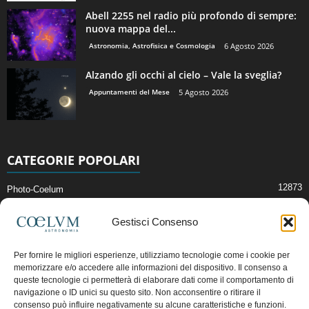
Abell 2255 nel radio più profondo di sempre:
nuova mappa del...
Astronomia, Astrofisica e Cosmologia
6 Agosto 2026
Alzando gli occhi al cielo – Vale la sveglia?
Appuntamenti del Mese
5 Agosto 2026
CATEGORIE POPOLARI
12873
Photo-Coelum
2914
Mostre e Incontri
Gestisci Consenso
2409
News di Astronomia
1315
Cielo del Mese
Per fornire le migliori esperienze, utilizziamo tecnologie come i cookie per
memorizzare e/o accedere alle informazioni del dispositivo. Il consenso a
365
Astronomia, Astrofisica e Cosmologia
queste tecnologie ci permetterà di elaborare dati come il comportamento di
268
navigazione o ID unici su questo sito. Non acconsentire o ritirare il
Articoli e Risorse On-Line
consenso può influire negativamente su alcune caratteristiche e funzioni.