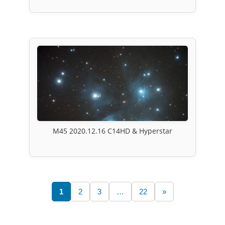
M45 2020.12.16 C14HD & Hyperstar
1
2
3
…
22
»