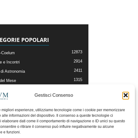
EGORIE POPOLARI
12873
-Coelum
2914
e e Incontri
2411
di Astronomia
1315
 del Mese
365
nomia, Astrofisica e Cosmologia
Gestisci Consenso
268
li e Risorse On-Line
192
og della Redazione
le migliori esperienze, utilizziamo tecnologie come i cookie per memorizzare
 alle informazioni del dispositivo. Il consenso a queste tecnologie ci
i elaborare dati come il comportamento di navigazione o ID unici su questo
consentire o ritirare il consenso può influire negativamente su alcune
he e funzioni.