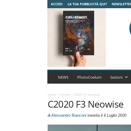
ACCEDI
LA TUA PUBBLICITÀ QUI?
NEWSLETTE
C
o
NEWS
PhotoCoelum
Sezioni
e
l
u
Home
>
Cometa
>
C2020 F3 Neowise
C2020 F3 Neowise
m
A
s
di
Alessandro Bianconi
inserita il
6 Luglio 2020
t
r
o