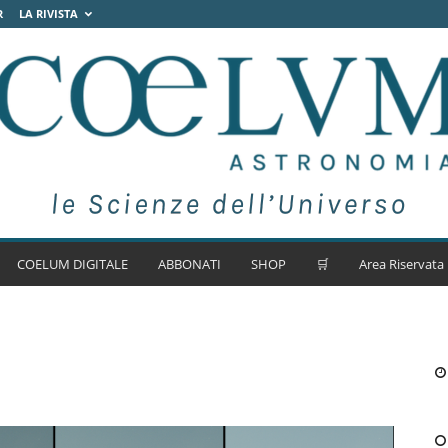
R
LA RIVISTA
COELUM DIGITALE
ABBONATI
SHOP
🛒
Area Riservata