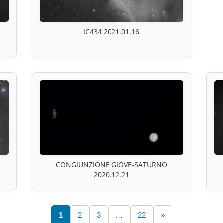
IC434 2021.01.16
CONGIUNZIONE GIOVE-SATURNO
2020.12.21
1
2
3
…
22
»