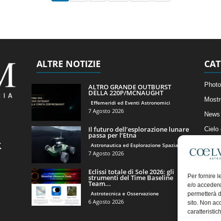
ALTRE NOTIZIE
CAT
Photo
ALTRO GRANDE OUTBURST
DELLA 220P/MCNAUGHT
Mostr
Effemeridi ed Eventi Astronomici
7 Agosto 2026
News 
Il futuro dell’esplorazione lunare
Cielo
passa per l’Etna
Astro
Astronautica ed Esplorazione Spaziale
7 Agosto 2026
Artico
Eclissi totale di Sole 2026: gli
Il Bl
Per fornire 
strumenti del Time Baseline
Team...
e/o accedere
Astrotecnica e Osservazione
permetterà d
6 Agosto 2026
sito. Non ac
caratteristic