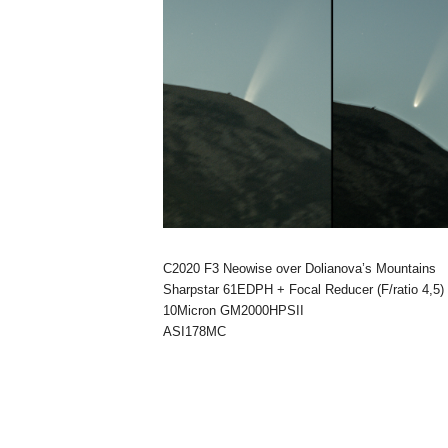
n
o
m
i
a
C2020 F3 Neowise over Dolianova’s Mountains
Sharpstar 61EDPH + Focal Reducer (F/ratio 4,5)
10Micron GM2000HPSII
ASI178MC