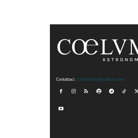
Contattaci:
coelumastro@coelum.com