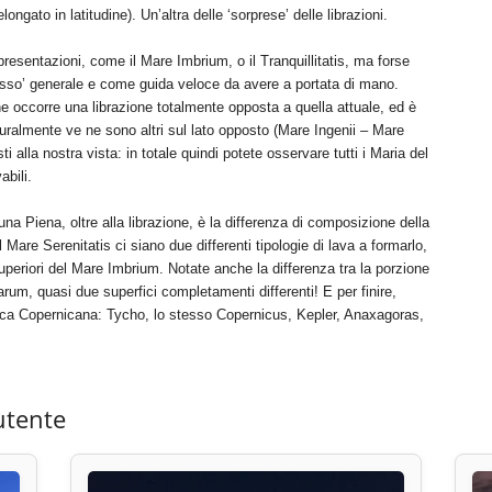
ngato in latitudine). Un’altra delle ‘sorprese’ delle librazioni.
 presentazioni, come il Mare Imbrium, o il Tranquillitatis, ma forse
sso’ generale e come guida veloce da avere a portata di mano.
he occorre una librazione totalmente opposta a quella attuale, ed è
uralmente ve ne sono altri sul lato opposto (Mare Ingenii – Mare
a nostra vista: in totale quindi potete osservare tutti i Maria del
abili.
a Piena, oltre alla librazione, è la differenza di composizione della
are Serenitatis ci siano due differenti tipologie di lava a formarlo,
uperiori del Mare Imbrium. Notate anche la differenza tra la porzione
rum, quasi due superfici completamenti differenti! E per finire,
epoca Copernicana: Tycho, lo stesso Copernicus, Kepler, Anaxagoras,
utente