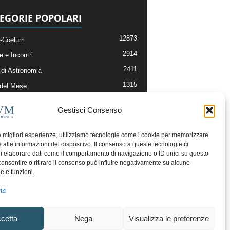
EGORIE POPOLARI
12873
-Coelum
2914
e e Incontri
2411
di Astronomia
1315
 del Mese
365
nomia, Astrofisica e Cosmologia
Gestisci Consenso
268
li e Risorse On-Line
192
og della Redazione
le migliori esperienze, utilizziamo tecnologie come i cookie per memorizzare
 alle informazioni del dispositivo. Il consenso a queste tecnologie ci
i elaborare dati come il comportamento di navigazione o ID unici su questo
consentire o ritirare il consenso può influire negativamente su alcune
he e funzioni.
izi
cetta
Nega
Visualizza le preferenze