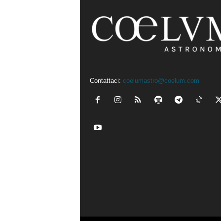
Contattaci:
coelumastro@coelum.com