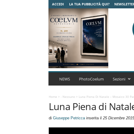
ACCEDI
LA TUA PUBBLICITÀ QUI?
NEWSLETTE
C
o
NEWS
PhotoCoelum
Sezioni
e
l
u
Home
>
- Nessuno
>
Luna Piena Di Natale – Mosaico 30 Pan
Luna Piena di Natal
m
A
s
di
Giuseppe Petricca
inserita il
25 Dicembre 201
t
r
o