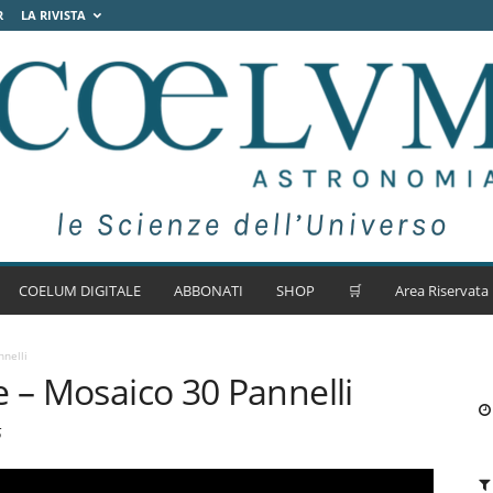
R
LA RIVISTA
COELUM DIGITALE
ABBONATI
SHOP
🛒
Area Riservata
nelli
e – Mosaico 30 Pannelli
5