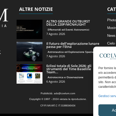
ALTRE NOTIZIE
CAT
Photo
ALTRO GRANDE OUTBURST
DELLA 220P/MCNAUGHT
Mostr
Effemeridi ed Eventi Astronomici
7 Agosto 2026
News 
Il futuro dell’esplorazione lunare
Cielo
passa per l’Etna
Astro
Astronautica ed Esplorazione Spaziale
7 Agosto 2026
Artico
Eclissi totale di Sole 2026: gli
Il Bl
Per fornire 
strumenti del Time Baseline
Team...
e/o accedere
Astrotecnica e Osservazione
permetterà d
6 Agosto 2026
sito. Non ac
caratteristic
Pubblicità:
ads@coelum.com
Gestisci serv
Copyright © 1997 - 2024 vietata la riproduzione.
CF/P.IVA/VAT.C IT.01988340434
Ac