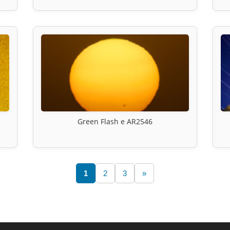
Green Flash e AR2546
1
2
3
»