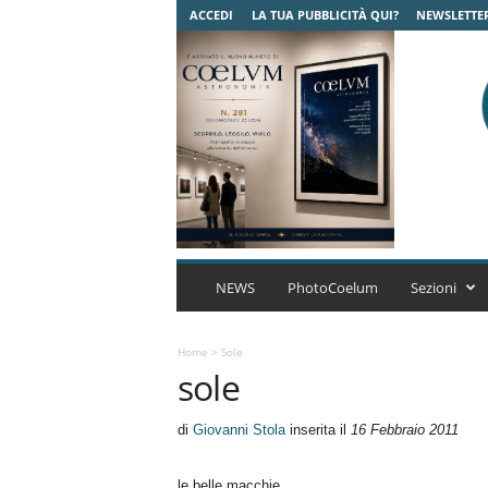
ACCEDI
LA TUA PUBBLICITÀ QUI?
NEWSLETTE
C
o
NEWS
PhotoCoelum
Sezioni
e
l
u
Home
>
Sole
sole
m
A
s
di
Giovanni Stola
inserita il
16 Febbraio 2011
t
r
le belle macchie
o