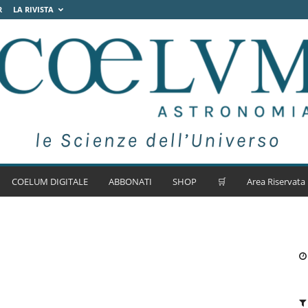
R
LA RIVISTA
COELUM DIGITALE
ABBONATI
SHOP
🛒
Area Riservata