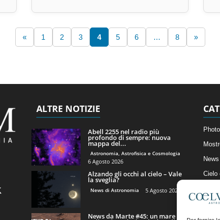
«
1
2
3
4
5
6
…
8
»
ALTRE NOTIZIE
CAT
Photo
Abell 2255 nel radio più
profondo di sempre: nuova
mappa del...
Mostr
Astronomia, Astrofisica e Cosmologia
News 
6 Agosto 2026
Alzando gli occhi al cielo – Vale
Cielo
la sveglia?
Astro
News di Astronomia
5 Agosto 2026
Artico
News da Marte #45: un mare di
Il Bl