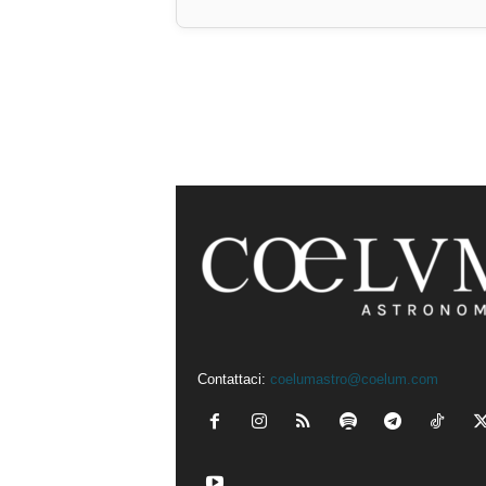
Contattaci:
coelumastro@coelum.com