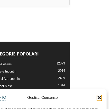
EGORIE POPOLARI
12873
-Coelum
2914
e e Incontri
2409
di Astronomia
1314
 del Mese
365
nomia, Astrofisica e Cosmologia
Gestisci Consenso
268
li e Risorse On-Line
192
og della Redazione