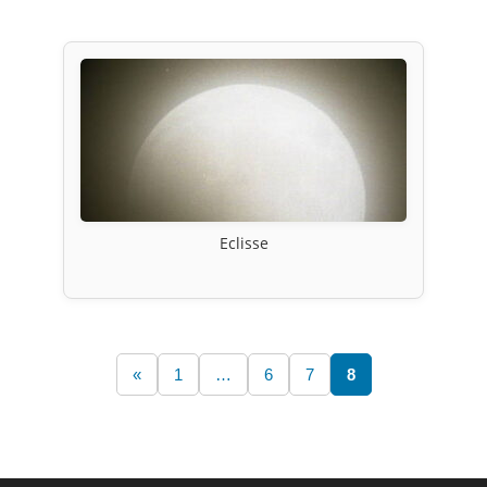
Eclisse
«
1
…
6
7
8