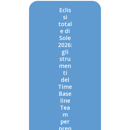
Eclis
si
total
e di
Sole
2026:
gli
stru
men
ti
del
Time
Base
line
Tea
m
per
prep