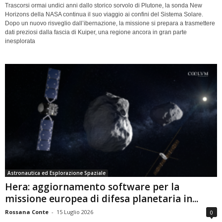
Trascorsi ormai undici anni dallo storico sorvolo di Plutone, la sonda New
Horizons della NASA continua il suo viaggio ai confini del Sistema Solare.
Dopo un nuovo risveglio dall’ibernazione, la missione si prepara a trasmettere
dati preziosi dalla fascia di Kuiper, una regione ancora in gran parte
inesplorata
Astronautica ed Esplorazione Spaziale
Hera: aggiornamento software per la
missione europea di difesa planetaria in...
Rossana Conte
-
15 Luglio 2026
0