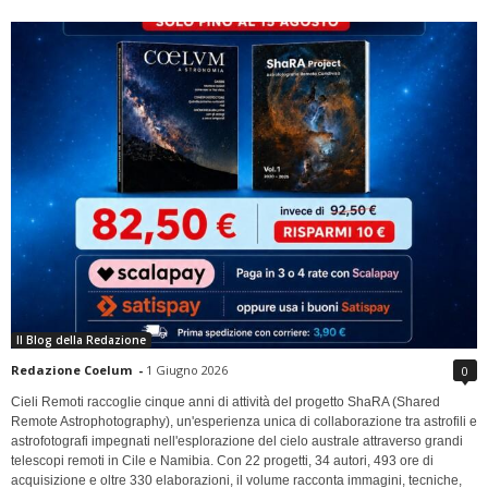
Il Blog della Redazione
Redazione Coelum
-
1 Giugno 2026
0
Cieli Remoti raccoglie cinque anni di attività del progetto ShaRA (Shared
Remote Astrophotography), un'esperienza unica di collaborazione tra astrofili e
astrofotografi impegnati nell'esplorazione del cielo australe attraverso grandi
telescopi remoti in Cile e Namibia. Con 22 progetti, 34 autori, 493 ore di
acquisizione e oltre 330 elaborazioni, il volume racconta immagini, tecniche,