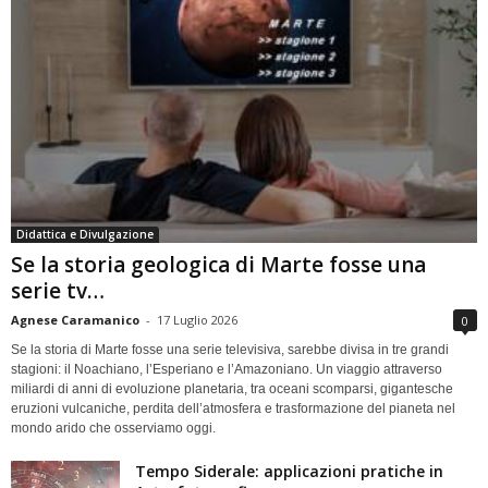
Didattica e Divulgazione
Se la storia geologica di Marte fosse una
serie tv…
Agnese Caramanico
-
17 Luglio 2026
0
Se la storia di Marte fosse una serie televisiva, sarebbe divisa in tre grandi
stagioni: il Noachiano, l’Esperiano e l’Amazoniano. Un viaggio attraverso
miliardi di anni di evoluzione planetaria, tra oceani scomparsi, gigantesche
eruzioni vulcaniche, perdita dell’atmosfera e trasformazione del pianeta nel
mondo arido che osserviamo oggi.
Tempo Siderale: applicazioni pratiche in