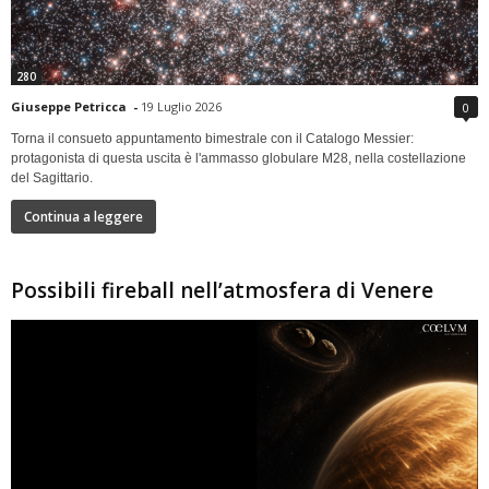
280
Giuseppe Petricca
-
19 Luglio 2026
0
Torna il consueto appuntamento bimestrale con il Catalogo Messier:
protagonista di questa uscita è l'ammasso globulare M28, nella costellazione
del Sagittario.
Continua a leggere
Possibili fireball nell’atmosfera di Venere