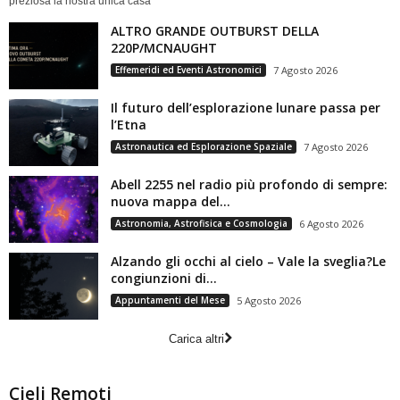
preziosa la nostra unica casa
ALTRO GRANDE OUTBURST DELLA
220P/MCNAUGHT
Effemeridi ed Eventi Astronomici
7 Agosto 2026
Il futuro dell’esplorazione lunare passa per
l’Etna
Astronautica ed Esplorazione Spaziale
7 Agosto 2026
Abell 2255 nel radio più profondo di sempre:
nuova mappa del...
Astronomia, Astrofisica e Cosmologia
6 Agosto 2026
Alzando gli occhi al cielo – Vale la sveglia?Le
congiunzioni di...
Appuntamenti del Mese
5 Agosto 2026
Carica altri
Cieli Remoti